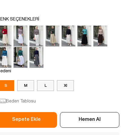
ENK SEÇENEKLERI
edeni
S
M
L
Xl
Beden Tablosu