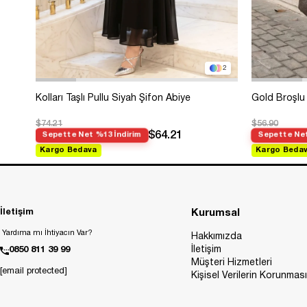
2
Kolları Taşlı Pullu Siyah Şifon Abiye
Gold Broşlu 
$74.21
$56.90
$64.21
Sepette Net %13 İndirim
Sepette Net
Kargo Bedava
Kargo Beda
İletişim
Kurumsal
Yardıma mı İhtiyacın Var?
Hakkımızda
İletişim
0850 811 39 99
Müşteri Hizmetleri
[email protected]
Kişisel Verilerin Korunması