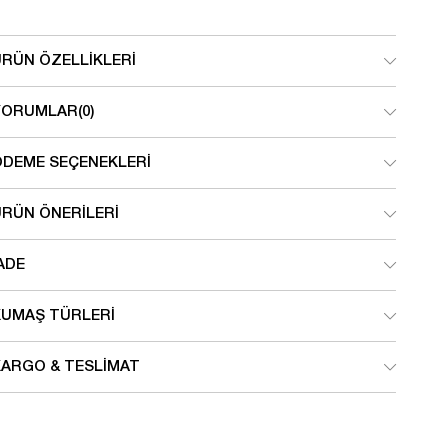
ÜRÜN ÖZELLIKLERI
YORUMLAR
(0)
ÖDEME SEÇENEKLERI
ÜRÜN ÖNERILERI
ADE
KUMAŞ TÜRLERI
KARGO & TESLIMAT