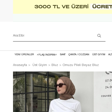
YENİ ÜRÜNLER
SAAT
ÇANTA / CÜZDAN
ÜST GİYİM
AL
⚡FLAŞ İNDİRİM⚡
Anasayfa
Üst Giyim
Bluz
Omuzu Pileli Beyaz Bluz