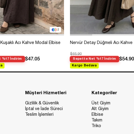
2
Kuşaklı Acı Kahve Modal Elbise
Nervür Detay Düğmeli Acı Kahve
$65.90
$47.05
$54.90
 %17 İndirim
Sepette Net %17 İndirim
va
Kargo Bedava
Müşteri Hizmetleri
Kategoriler
Gizlilik & Güvenlik
Üst Giyim
İptal ve İade Süreci
Alt Giyim
Teslim İşlemleri
Elbise
Takım
Triko