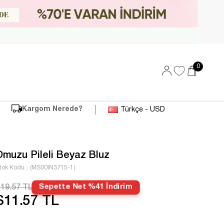
0
Kargom Nerede?
Türkçe - USD
Omuzu Pileli Beyaz Bluz
tok Kodu
(MS00IN3715-1)
19.57 TL
Sepette Net %41 İndirim
$11.57 TL