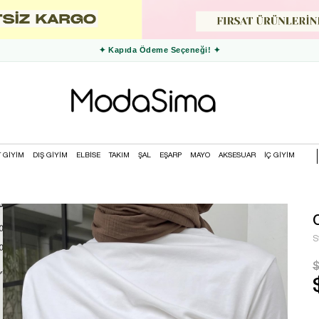
✦ 3000 TL ve Üzeri Ücretsiz Kargo ✦
T GİYİM
DIŞ GİYİM
ELBİSE
TAKIM
ŞAL
EŞARP
MAYO
AKSESUAR
İÇ GİYİM
S
$