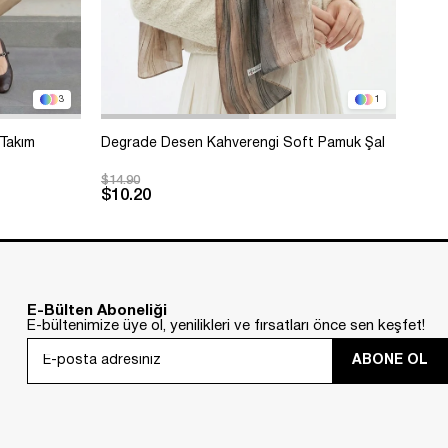
3
1
 Takım
Degrade Desen Kahverengi Soft Pamuk Şal
Bole
$14.90
$99.
$10.20
Sep
Kar
E-Bülten Aboneliği
E-bültenimize üye ol, yenilikleri ve fırsatları önce sen keşfet!
ABONE OL