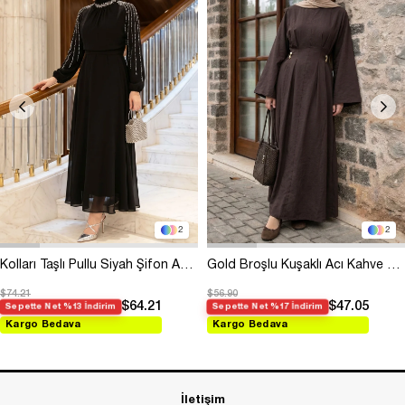
2
2
Kolları Taşlı Pullu Siyah Şifon Abiye
Gold Broşlu Kuşaklı Acı Kahve Modal Elbise
$74.21
$56.90
$64.21
$47.05
Sepette Net %13 İndirim
Sepette Net %17 İndirim
Kargo Bedava
Kargo Bedava
İletişim