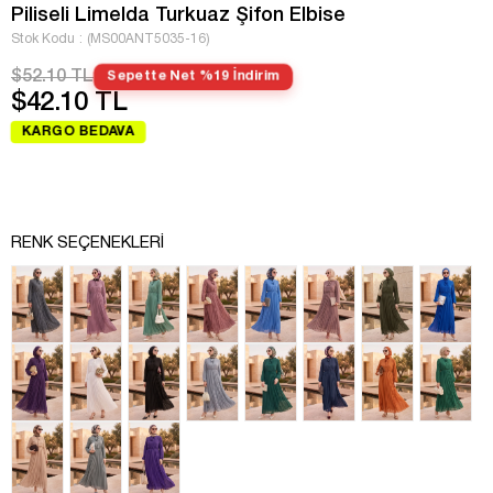
Piliseli Limelda Turkuaz Şifon Elbise
Stok Kodu
(MS00ANT5035-16)
$52.10 TL
Sepette Net %19 İndirim
$42.10 TL
KARGO BEDAVA
RENK SEÇENEKLERI