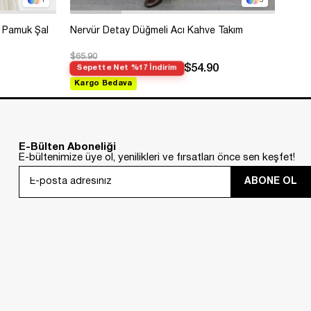
1
3
 Pamuk Şal
Nervür Detay Düğmeli Acı Kahve Takım
Bole
$65.90
$99.
$54.90
Sepette Net %17 İndirim
Sep
Kargo Bedava
Kar
E-Bülten Aboneliği
E-bültenimize üye ol, yenilikleri ve fırsatları önce sen keşfet!
ABONE OL