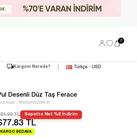
0
Kargom Nerede?
Türkçe - USD
Pul Desenli Düz Taş Ferace
tok Kodu
(MS00AN02506-8)
84.99 TL
Sepette Net %8 İndirim
$77.83 TL
KARGO BEDAVA