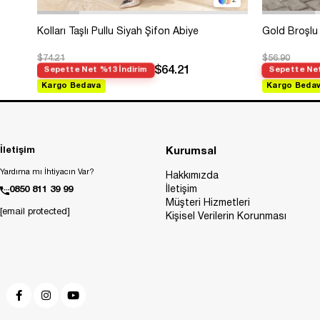
2
Kolları Taşlı Pullu Siyah Şifon Abiye
Gold Broşlu 
$74.21
$56.90
$64.21
Sepette Net %13 İndirim
Sepette Net
Kargo Bedava
Kargo Beda
İletişim
Kurumsal
Yardıma mı İhtiyacın Var?
Hakkımızda
İletişim
0850 811 39 99
Müşteri Hizmetleri
[email protected]
Kişisel Verilerin Korunması