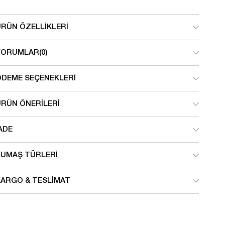
ÜRÜN ÖZELLIKLERI
YORUMLAR
(0)
ÖDEME SEÇENEKLERI
ÜRÜN ÖNERILERI
ADE
KUMAŞ TÜRLERI
KARGO & TESLIMAT