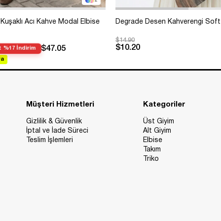
2
Kuşaklı Acı Kahve Modal Elbise
Degrade Desen Kahverengi Soft
$14.90
$10.20
$47.05
 %17 İndirim
va
Müşteri Hizmetleri
Kategoriler
Gizlilik & Güvenlik
Üst Giyim
İptal ve İade Süreci
Alt Giyim
Teslim İşlemleri
Elbise
Takım
Triko