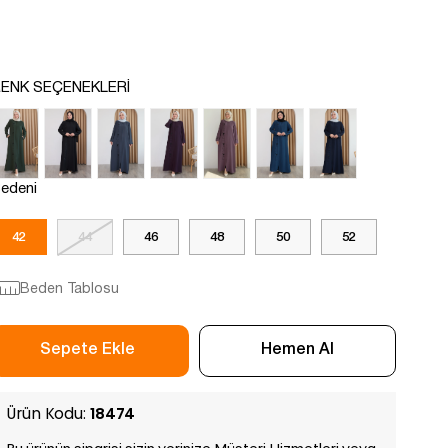
ENK SEÇENEKLERI
edeni
42
44
46
48
50
52
Beden Tablosu
Ürün Kodu:
18474