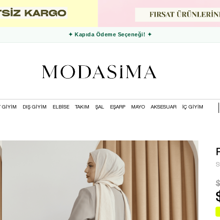
✦ 3000 TL ve Üzeri Ücretsiz Kargo ✦
T GİYİM
DIŞ GİYİM
ELBİSE
TAKIM
ŞAL
EŞARP
MAYO
AKSESUAR
İÇ GİYİM
S
$