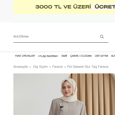
YENİ ÜRÜNLER
SAAT
ÇANTA / CÜZDAN
ÜST GİYİM
AL
⚡FLAŞ İNDİRİM⚡
Anasayfa
Dış Giyim
Ferace
Pul Desenli Düz Taş Ferace