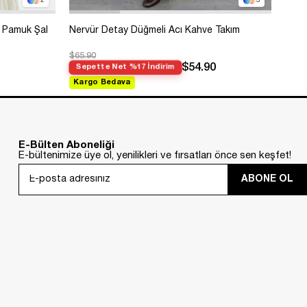
2
3
 Pamuk Şal
Nervür Detay Düğmeli Acı Kahve Takım
Bole
$65.90
$99.
$54.90
Sepette Net %17 İndirim
Sep
Kargo Bedava
Kar
E-Bülten Aboneliği
E-bültenimize üye ol, yenilikleri ve fırsatları önce sen keşfet!
ABONE OL