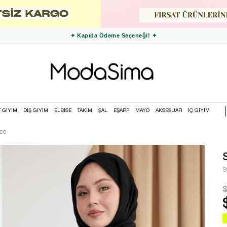
✦ 3000 TL ve Üzeri Ücretsiz Kargo ✦
T GİYİM
DIŞ GİYİM
ELBİSE
TAKIM
ŞAL
EŞARP
MAYO
AKSESUAR
İÇ GİYİM
ce
S
$