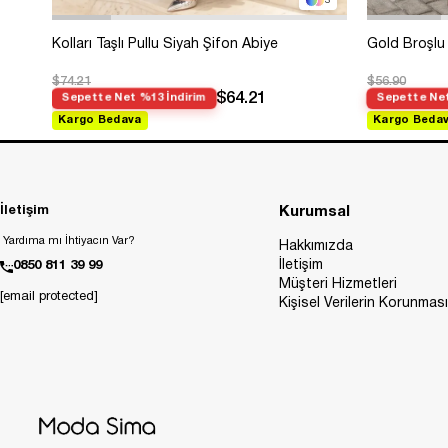
3
Kolları Taşlı Pullu Siyah Şifon Abiye
Gold Broşlu 
$74.21
$56.90
$64.21
Sepette Net %13 İndirim
Sepette Net
Kargo Bedava
Kargo Beda
İletişim
Kurumsal
Yardıma mı İhtiyacın Var?
Hakkımızda
İletişim
0850 811 39 99
Müşteri Hizmetleri
[email protected]
Kişisel Verilerin Korunması