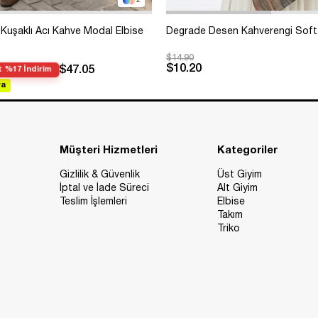
2
Kuşaklı Acı Kahve Modal Elbise
Degrade Desen Kahverengi Soft
$14.90
$10.20
$47.05
 %17 İndirim
va
Müşteri Hizmetleri
Kategoriler
Gizlilik & Güvenlik
Üst Giyim
İptal ve İade Süreci
Alt Giyim
Teslim İşlemleri
Elbise
Takım
Triko