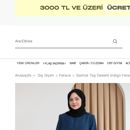
YENİ ÜRÜNLER
SAAT
ÇANTA / CÜZDAN
ÜST GİYİM
AL
⚡FLAŞ İNDİRİM⚡
Anasayfa
Dış Giyim
Ferace
Sarmal Taş Desenli İndigo Fera