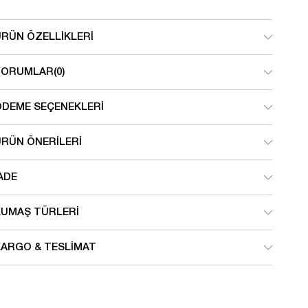
ÜRÜN ÖZELLIKLERI
YORUMLAR
(0)
ÖDEME SEÇENEKLERI
ÜRÜN ÖNERILERI
ADE
KUMAŞ TÜRLERI
KARGO & TESLIMAT