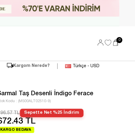
0
Kargom Nerede?
Türkçe - USD
Sarmal Taş Desenli İndigo Ferace
tok Kodu
(MS00ALT02510-9)
96.57 TL
Sepette Net %25 İndirim
$72.43 TL
KARGO BEDAVA