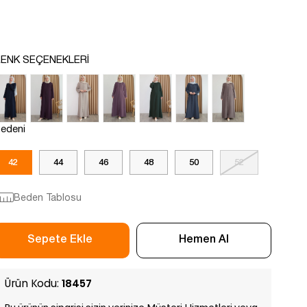
ENK SEÇENEKLERI
edeni
42
44
46
48
50
52
Beden Tablosu
Ürün Kodu:
18457