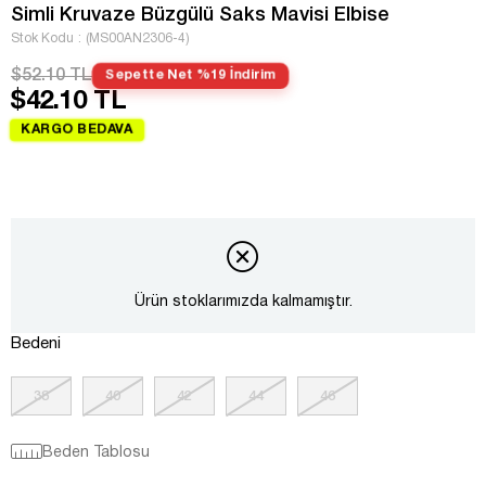
Simli Kruvaze Büzgülü Saks Mavisi Elbise
Stok Kodu
(MS00AN2306-4)
$52.10 TL
Sepette Net %19 İndirim
$42.10 TL
KARGO BEDAVA
Ürün stoklarımızda kalmamıştır.
Bedeni
38
40
42
44
46
Beden Tablosu