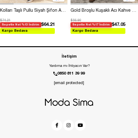
Kolları Taşlı Pullu Siyah Şifon Abiye
Gold Broşlu Kuşaklı Acı Kahve Modal Elbise
$74.21
$56.90
$64.21
$47.05
Sepette Net %13 İndirim
Sepette Net %17 İndirim
Kargo Bedava
Kargo Bedava
İletişim
Yardıma mı İhtiyacın Var?
0850 811 39 99
[email protected]