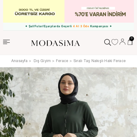
✦ Şal/Fular/Eşarplarda Geçerli
4 Al 3 Öde
Kampanyası ✦
0
Anasayfa
Dış Giyim
Ferace
Sıralı Taş Nakışlı Haki Ferace