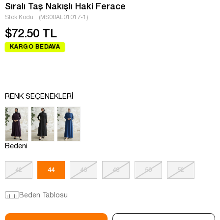
Sıralı Taş Nakışlı Haki Ferace
Stok Kodu
(MS00AL01017-1)
$72.50 TL
KARGO BEDAVA
RENK SEÇENEKLERI
Bedeni
42
44
46
48
50
52
Beden Tablosu