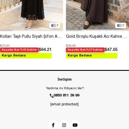
2
2
Kolları Taşlı Pullu Siyah Şifon Abiye
Gold Broşlu Kuşaklı Acı Kahve Modal Elbise
$74.21
$56.90
$64.21
$47.05
Sepette Net %13 İndirim
Sepette Net %17 İndirim
Kargo Bedava
Kargo Bedava
İletişim
Yardıma mı İhtiyacın Var?
0850 811 39 99
[email protected]