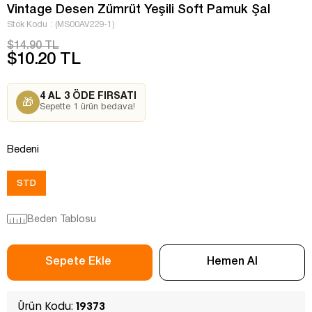
Vintage Desen Zümrüt Yeşili Soft Pamuk Şal
Stok Kodu
(MS00AV229-1)
$14.90 TL
$10.20 TL
4 AL 3 ÖDE FIRSATI
🎁
Sepette 1 ürün bedava!
Bedeni
STD
Beden Tablosu
Ürün Kodu:
19373