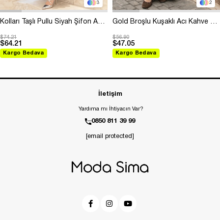
3
2
Kolları Taşlı Pullu Siyah Şifon Abiye
Gold Broşlu Kuşaklı Acı Kahve Modal Elbise
$74.21
$56.90
$64.21
$47.05
Kargo Bedava
Kargo Bedava
İletişim
Yardıma mı İhtiyacın Var?
0850 811 39 99
[email protected]