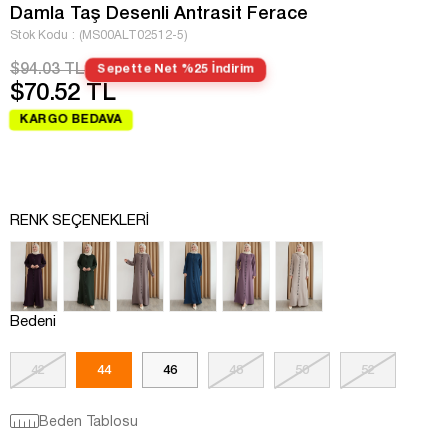
Damla Taş Desenli Antrasit Ferace
Stok Kodu
(MS00ALT02512-5)
$94.03 TL
Sepette Net %25 İndirim
$70.52 TL
KARGO BEDAVA
RENK SEÇENEKLERI
Bedeni
42
44
46
48
50
52
Beden Tablosu