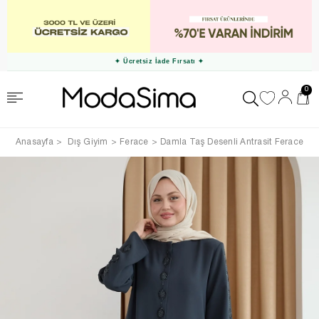
✦ Kapıda Ödeme Seçeneği! ✦
0
Anasayfa
Dış Giyim
Ferace
Damla Taş Desenli Antrasit Ferace