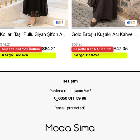
3
2
Kolları Taşlı Pullu Siyah Şifon Abiye
Gold Broşlu Kuşaklı Acı Kahve Modal Elbise
$74.21
$56.90
$64.21
$47.05
Sepette Net %13 İndirim
Sepette Net %17 İndirim
Kargo Bedava
Kargo Bedava
İletişim
Yardıma mı İhtiyacın Var?
0850 811 39 99
[email protected]