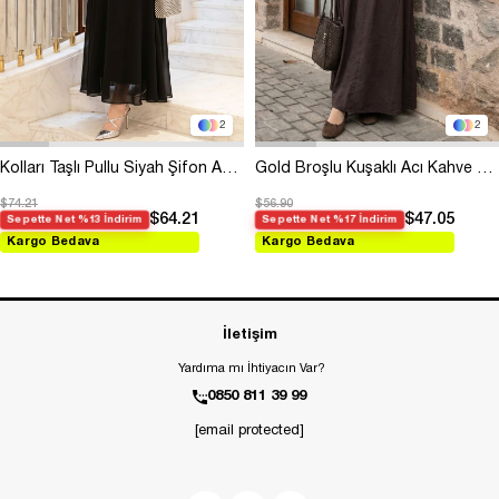
2
2
Kolları Taşlı Pullu Siyah Şifon Abiye
Gold Broşlu Kuşaklı Acı Kahve Modal Elbise
$74.21
$56.90
$64.21
$47.05
Sepette Net %13 İndirim
Sepette Net %17 İndirim
Kargo Bedava
Kargo Bedava
İletişim
Yardıma mı İhtiyacın Var?
0850 811 39 99
[email protected]