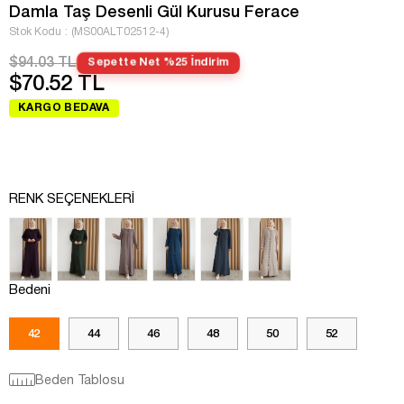
Damla Taş Desenli Gül Kurusu Ferace
Stok Kodu
(MS00ALT02512-4)
$94.03 TL
Sepette Net %25 İndirim
$70.52 TL
KARGO BEDAVA
RENK SEÇENEKLERI
Bedeni
42
44
46
48
50
52
Beden Tablosu