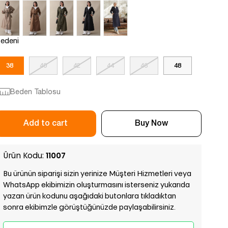
edeni
38
40
42
44
46
48
Beden Tablosu
Ürün Kodu:
11007
Bu ürünün siparişi sizin yerinize Müşteri Hizmetleri veya
WhatsApp ekibimizin oluşturmasını isterseniz yukarıda
yazan ürün kodunu aşağıdaki butonlara tıkladıktan
sonra ekibimzle görüştüğünüzde paylaşabilirsiniz.