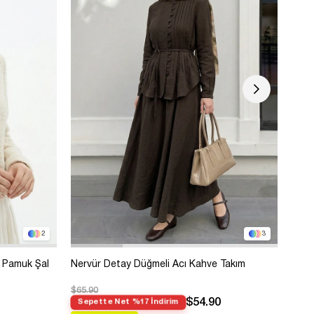
2
3
 Pamuk Şal
Nervür Detay Düğmeli Acı Kahve Takım
Bole
$65.90
$99.
$54.90
Sepette Net %17 İndirim
Sep