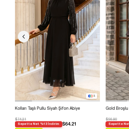
3
Kolları Taşlı Pullu Siyah Şifon Abiye
Gold Broşlu 
$74.21
$56.90
$64.21
Sepette Net %13 İndirim
Sepette Net