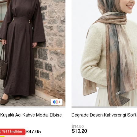
3
Kuşaklı Acı Kahve Modal Elbise
Degrade Desen Kahverengi Soft
$14.90
$10.20
$47.05
 %17 İndirim