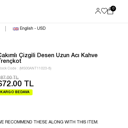
0
English - USD
Çakımlı Çizgili Desen Uzun Acı Kahve
Trençkot
tock Code
(MS00ANT11023-8)
87.00 TL
$72.00 TL
KARGO BEDAVA
E RECOMMEND THESE ALONG WITH THIS ITEM.