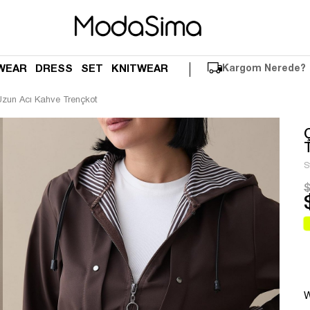
WEAR
DRESS
SET
KNITWEAR
Kargom Nerede?
Uzun Acı Kahve Trençkot
S
$
W