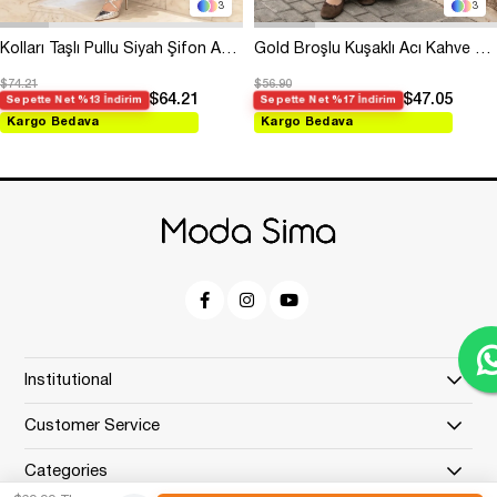
3
3
Kolları Taşlı Pullu Siyah Şifon Abiye
Gold Broşlu Kuşaklı Acı Kahve Modal Elbise
$74.21
$56.90
$64.21
$47.05
Sepette Net %13 İndirim
Sepette Net %17 İndirim
Kargo Bedava
Kargo Bedava
Institutional
Customer Service
Categories