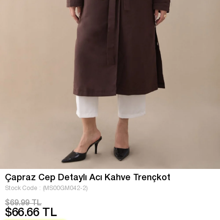
Çapraz Cep Detaylı Acı Kahve Trençkot
Stock Code
(MS00GM042-2)
$69.99 TL
$66.66 TL