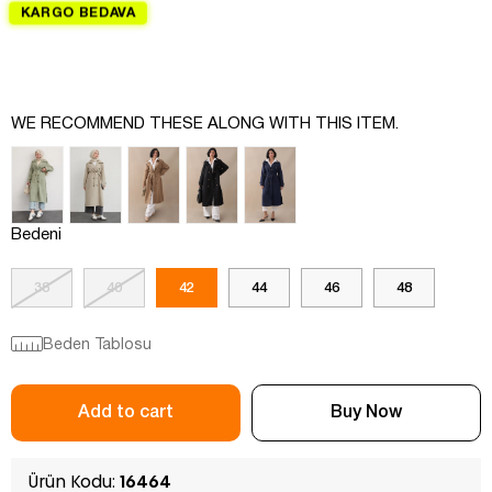
KARGO BEDAVA
WE RECOMMEND THESE ALONG WITH THIS ITEM.
Bedeni
38
40
42
44
46
48
Beden Tablosu
Ürün Kodu:
16464