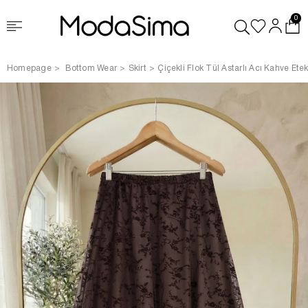
0
Homepage
Bottom Wear
Skirt
Çiçekli Flok Tül Astarlı Acı Kahve Ete