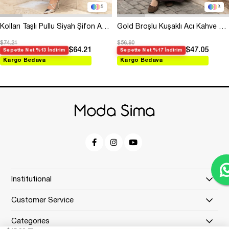
5
3
Kolları Taşlı Pullu Siyah Şifon Abiye
Gold Broşlu Kuşaklı Acı Kahve Modal Elbise
$74.21
$56.90
$64.21
$47.05
Sepette Net %13 İndirim
Sepette Net %17 İndirim
Kargo Bedava
Kargo Bedava
Institutional
Customer Service
Categories