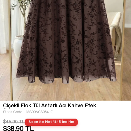
Çiçekli Flok Tül Astarlı Acı Kahve Etek
Stock Code
(MS00AC3084-2)
$45.90 TL
Sepette Net %15 İndirim
$38.90 TL