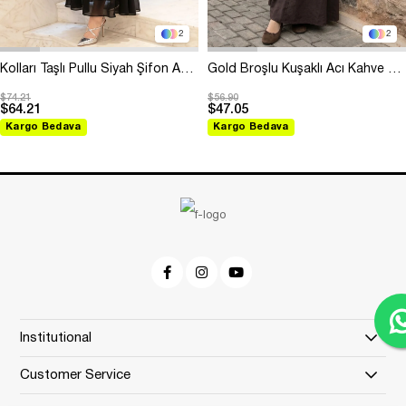
2
2
Kolları Taşlı Pullu Siyah Şifon Abiye
Gold Broşlu Kuşaklı Acı Kahve Modal Elbise
$74.21
$56.90
$64.21
$47.05
Kargo Bedava
Kargo Bedava
Institutional
Customer Service