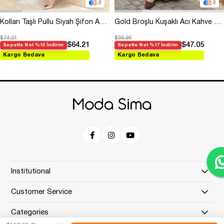
2
2
Kolları Taşlı Pullu Siyah Şifon Abiye
Gold Broşlu Kuşaklı Acı Kahve Modal Elbise
$74.21
$56.90
$64.21
$47.05
Sepette Net %13 İndirim
Sepette Net %17 İndirim
Kargo Bedava
Kargo Bedava
Institutional
Customer Service
Categories