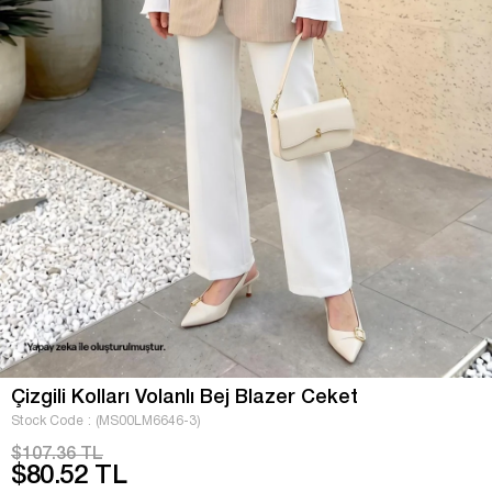
Çizgili Kolları Volanlı Bej Blazer Ceket
Stock Code
(MS00LM6646-3)
$107.36 TL
$80.52 TL