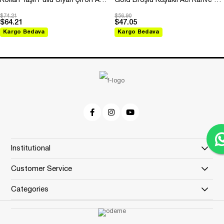
Kolları Taşlı Pullu Siyah Şifon Abiye
Gold Broşlu Kuşaklı Acı Kahve Modal Elbise
$74.21
$56.90
$64.21
$47.05
Kargo Bedava
Kargo Bedava
Institutional
Customer Service
Categories