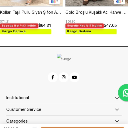
2
2
Kolları Taşlı Pullu Siyah Şifon Abiye
Gold Broşlu Kuşaklı Acı Kahve Modal Elbise
$74.21
$56.90
$64.21
$47.05
Sepette Net %13 İndirim
Sepette Net %17 İndirim
Kargo Bedava
Kargo Bedava
Institutional
Customer Service
Categories