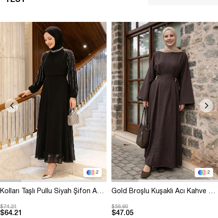
TEST
2
2
Kolları Taşlı Pullu Siyah Şifon Abiye
Gold Broşlu Kuşaklı Acı Kahve Modal Elbise
$74.21
$56.90
$64.21
$47.05