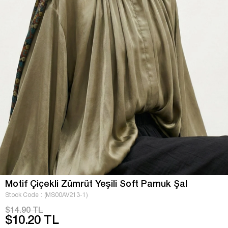
Motif Çiçekli Zümrüt Yeşili Soft Pamuk Şal
Stock Code
(MS00AV213-1)
$14.90 TL
$10.20 TL