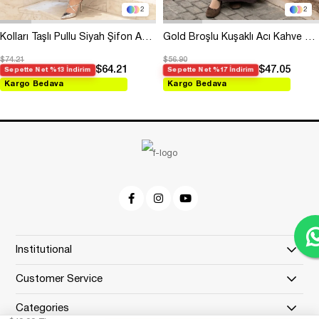
2
2
Kolları Taşlı Pullu Siyah Şifon Abiye
Gold Broşlu Kuşaklı Acı Kahve Modal Elbise
$74.21
$56.90
$64.21
$47.05
Sepette Net %13 İndirim
Sepette Net %17 İndirim
Kargo Bedava
Kargo Bedava
Institutional
Customer Service
Categories