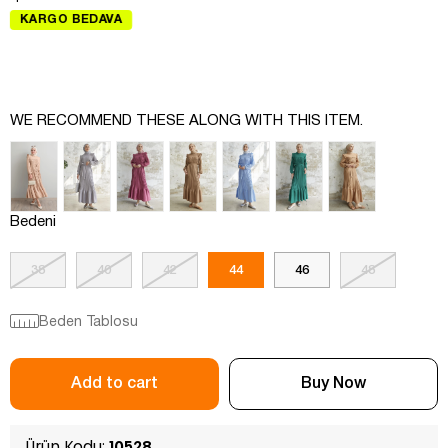
KARGO BEDAVA
WE RECOMMEND THESE ALONG WITH THIS ITEM.
Bedeni
38
40
42
44
46
48
Beden Tablosu