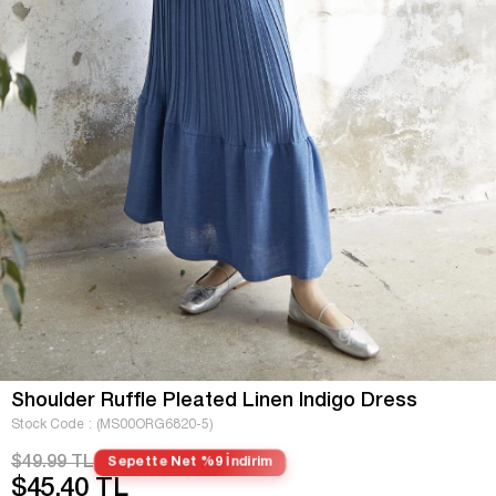
Shoulder Ruffle Pleated Linen Indigo Dress
Stock Code
(MS00ORG6820-5)
$49.99 TL
Sepette Net %9 İndirim
$45.40 TL