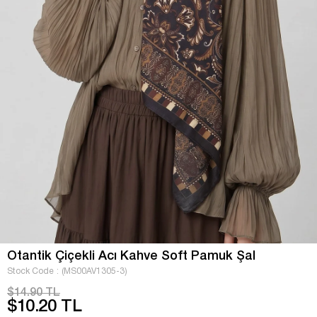
Otantik Çiçekli Acı Kahve Soft Pamuk Şal
Stock Code
(MS00AV1305-3)
$14.90 TL
$10.20 TL