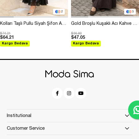
2
3
Kolları Taşlı Pullu Siyah Şifon Abiye
Gold Broşlu Kuşaklı Acı Kahve Modal Elbise
$74.21
$56.90
$64.21
$47.05
Kargo Bedava
Kargo Bedava
Institutional
Customer Service