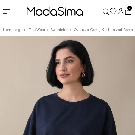
0
Homepage
Top Wear
Sweatshirt
Oversize Geniş Kol Lacivert Sweat