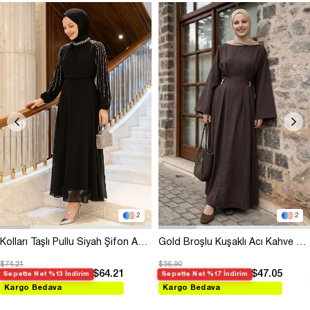
2
2
Kolları Taşlı Pullu Siyah Şifon Abiye
Gold Broşlu Kuşaklı Acı Kahve Modal Elbise
$74.21
$56.90
$64.21
$47.05
Sepette Net %13 İndirim
Sepette Net %17 İndirim
Kargo Bedava
Kargo Bedava