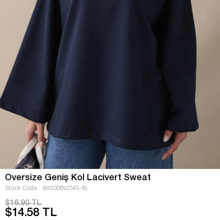
Oversize Geniş Kol Lacivert Sweat
Stock Code
(MS00IN2345-8)
$16.90 TL
$14.58 TL