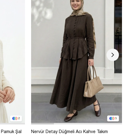
2
3
 Pamuk Şal
Nervür Detay Düğmeli Acı Kahve Takım
Bole