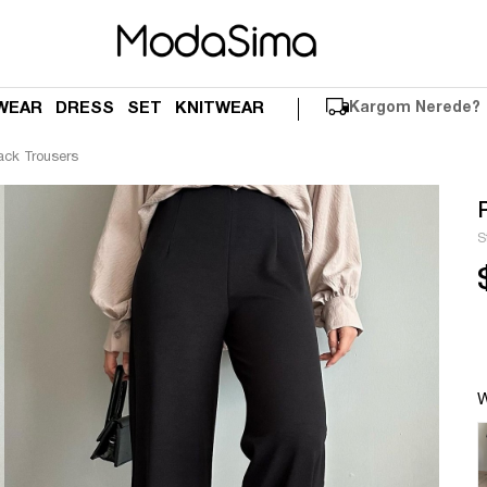
WEAR
DRESS
SET
KNITWEAR
Kargom Nerede?
ack Trousers
S
W