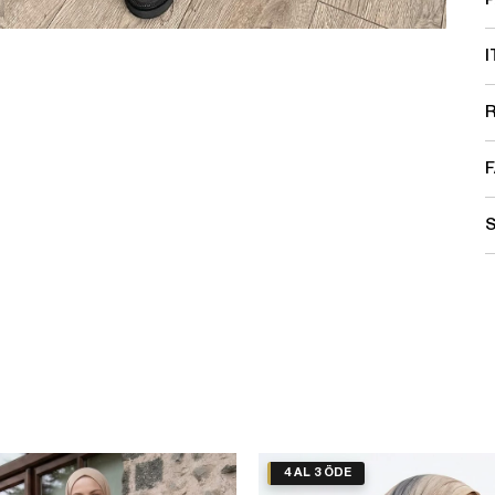
F
S
4 AL 3 ÖDE