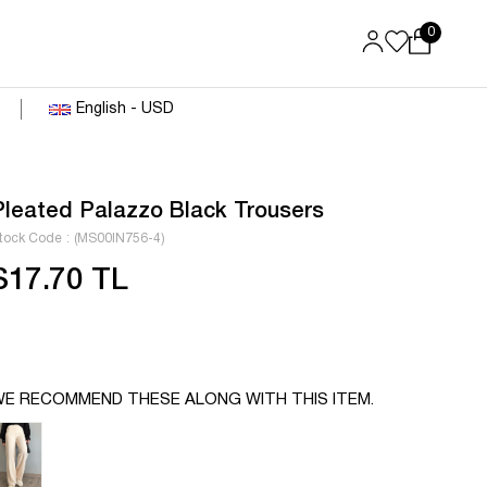
0
English - USD
Pleated Palazzo Black Trousers
tock Code
(MS00IN756-4)
$17.70 TL
E RECOMMEND THESE ALONG WITH THIS ITEM.