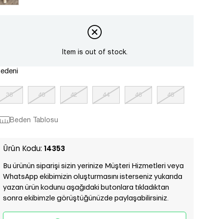
Item is out of stock.
edeni
38
40
42
44
46
48
Beden Tablosu
Ürün Kodu:
14353
Bu ürünün siparişi sizin yerinize Müşteri Hizmetleri veya
WhatsApp ekibimizin oluşturmasını isterseniz yukarıda
yazan ürün kodunu aşağıdaki butonlara tıkladıktan
sonra ekibimzle görüştüğünüzde paylaşabilirsiniz.