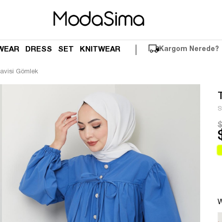
WEAR
DRESS
SET
KNITWEAR
Kargom Nerede?
avisi Gömlek
S
$
W