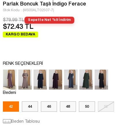
Parlak Boncuk Taşlı İndigo Ferace
Stok Kodu
(MS00ALT02507-7)
$79.99 TL
Sepette Net %9 İndirim
$72.43 TL
KARGO BEDAVA
RENK SEÇENEKLERI
Bedeni
42
44
46
48
50
52
Beden Tablosu