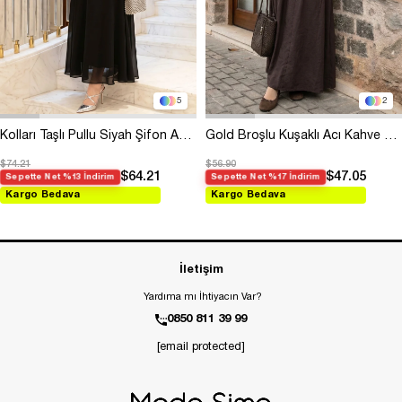
5
2
Kolları Taşlı Pullu Siyah Şifon Abiye
Gold Broşlu Kuşaklı Acı Kahve Modal Elbise
$74.21
$56.90
$64.21
$47.05
Sepette Net %13 İndirim
Sepette Net %17 İndirim
Kargo Bedava
Kargo Bedava
İletişim
Yardıma mı İhtiyacın Var?
0850 811 39 99
[email protected]