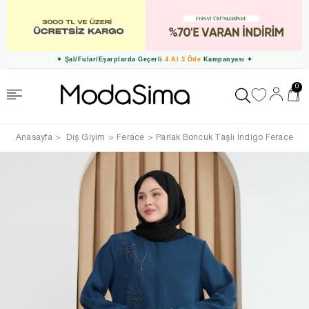
✦ Şal/Fular/Eşarplarda Geçerli
4 Al 3 Öde
Kampanyası ✦
0
Anasayfa
Dış Giyim
Ferace
Parlak Boncuk Taşlı İndigo Ferace