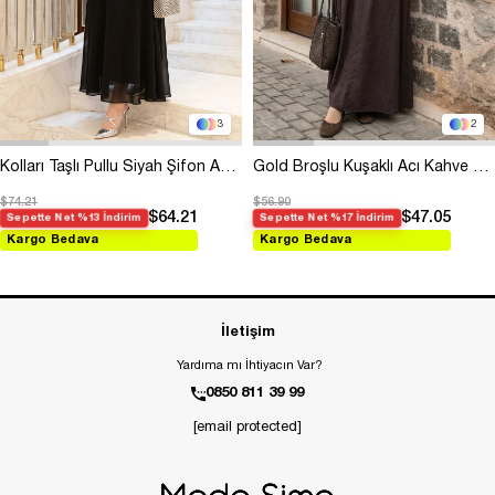
3
2
Kolları Taşlı Pullu Siyah Şifon Abiye
Gold Broşlu Kuşaklı Acı Kahve Modal Elbise
$74.21
$56.90
$64.21
$47.05
Sepette Net %13 İndirim
Sepette Net %17 İndirim
Kargo Bedava
Kargo Bedava
İletişim
Yardıma mı İhtiyacın Var?
0850 811 39 99
[email protected]