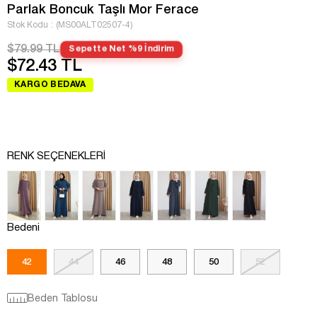
Parlak Boncuk Taşlı Mor Ferace
Stok Kodu
(MS00ALT02507-4)
$79.99 TL
Sepette Net %9 İndirim
$72.43 TL
KARGO BEDAVA
RENK SEÇENEKLERI
Bedeni
42
44
46
48
50
52
Beden Tablosu