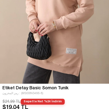
Etiket Detay Basic Somon Tunik
(MS00IN3466-8)
رمز المخزون
$24.99 TL
Sepette Net %24 İndirim
$19.04 TL