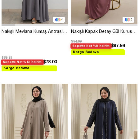
4
5
Nakışlı Mevlana Kumaş Antrasit Ferace
Nakışlı Kapak Detay Gül Kurusu Ferace
$94.99
$87.56
Sepette Net %8 İndirim
Kargo Bedava
$89.99
$78.00
Sepette Net %13 İndirim
Kargo Bedava