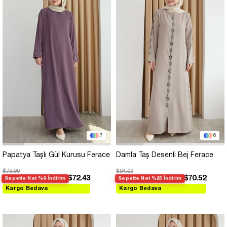
7
6
Papatya Taşlı Gül Kurusu Ferace
Damla Taş Desenli Bej Ferace
$79.99
$94.03
$72.43
$70.52
Sepette Net %9 İndirim
Sepette Net %25 İndirim
Kargo Bedava
Kargo Bedava