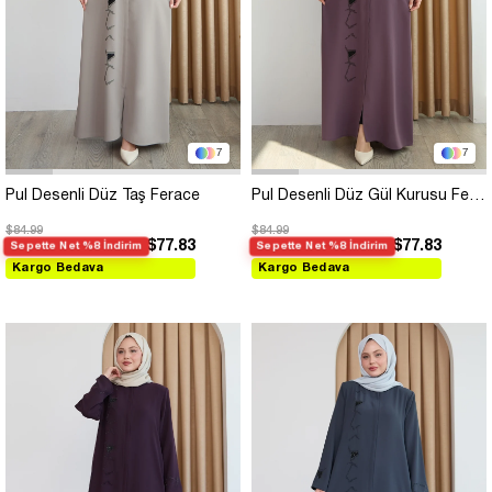
7
7
Pul Desenli Düz Taş Ferace
Pul Desenli Düz Gül Kurusu Ferace
$84.99
$84.99
$77.83
$77.83
Sepette Net %8 İndirim
Sepette Net %8 İndirim
Kargo Bedava
Kargo Bedava