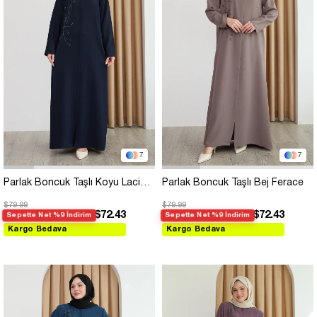
7
7
Parlak Boncuk Taşlı Koyu Lacivert Ferace
Parlak Boncuk Taşlı Bej Ferace
$79.99
$79.99
$72.43
$72.43
Sepette Net %9 İndirim
Sepette Net %9 İndirim
Kargo Bedava
Kargo Bedava