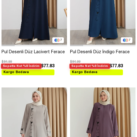
7
7
Pul Desenli Düz Lacivert Ferace
Pul Desenli Düz İndigo Ferace
$84.99
$84.99
$77.83
$77.83
Sepette Net %8 İndirim
Sepette Net %8 İndirim
Kargo Bedava
Kargo Bedava