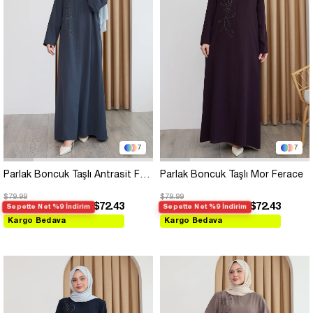
7
7
Parlak Boncuk Taşlı Antrasit Ferace
Parlak Boncuk Taşlı Mor Ferace
$79.99
$79.99
$72.43
$72.43
Sepette Net %9 İndirim
Sepette Net %9 İndirim
Kargo Bedava
Kargo Bedava