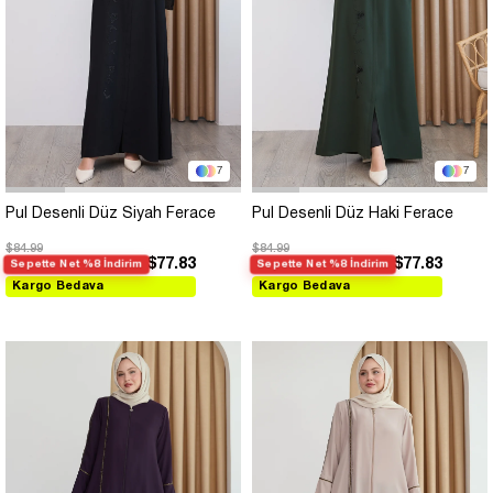
7
7
Pul Desenli Düz Siyah Ferace
Pul Desenli Düz Haki Ferace
$84.99
$84.99
$77.83
$77.83
Sepette Net %8 İndirim
Sepette Net %8 İndirim
Kargo Bedava
Kargo Bedava