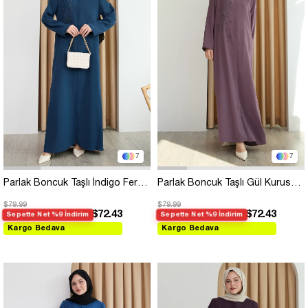
7
7
Parlak Boncuk Taşlı İndigo Ferace
Parlak Boncuk Taşlı Gül Kurusu Ferace
$79.99
$79.99
$72.43
$72.43
Sepette Net %9 İndirim
Sepette Net %9 İndirim
Kargo Bedava
Kargo Bedava