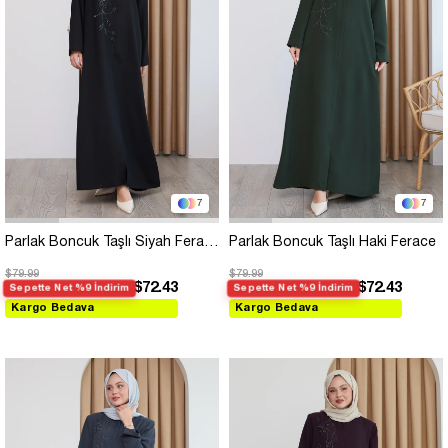
7
7
Parlak Boncuk Taşlı Siyah Ferace
Parlak Boncuk Taşlı Haki Ferace
$79.99
$79.99
$72.43
$72.43
Sepette Net %9 İndirim
Sepette Net %9 İndirim
Kargo Bedava
Kargo Bedava