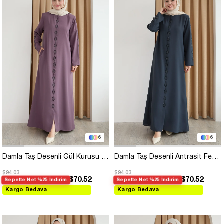
6
6
Damla Taş Desenli Gül Kurusu Ferace
Damla Taş Desenli Antrasit Ferace
$94.03
$94.03
$70.52
$70.52
Sepette Net %25 İndirim
Sepette Net %25 İndirim
Kargo Bedava
Kargo Bedava