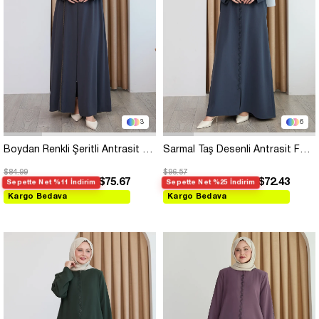
3
6
Boydan Renkli Şeritli Antrasit Ferace
Sarmal Taş Desenli Antrasit Ferace
$84.99
$96.57
$75.67
$72.43
Sepette Net %11 İndirim
Sepette Net %25 İndirim
Kargo Bedava
Kargo Bedava