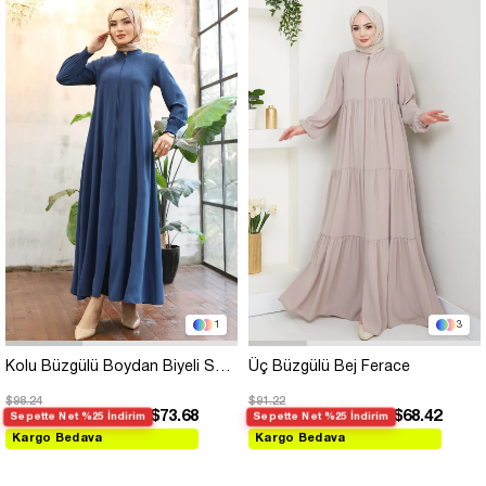
1
3
Kolu Büzgülü Boydan Biyeli Saks Mavisi Ferace
Üç Büzgülü Bej Ferace
$98.24
$91.22
$73.68
$68.42
Sepette Net %25 İndirim
Sepette Net %25 İndirim
Kargo Bedava
Kargo Bedava