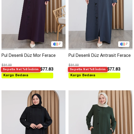
7
7
Pul Desenli Düz Mor Ferace
Pul Desenli Düz Antrasit Ferace
$84.99
$84.99
$77.83
$77.83
Sepette Net %8 İndirim
Sepette Net %8 İndirim
Kargo Bedava
Kargo Bedava