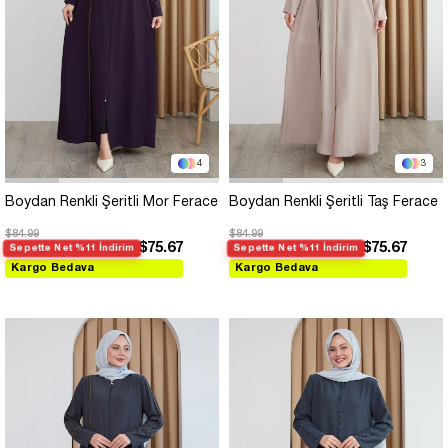
4
3
Boydan Renkli Şeritli Mor Ferace
Boydan Renkli Şeritli Taş Ferace
$84.99
$84.99
$75.67
$75.67
Sepette Net %11 İndirim
Sepette Net %11 İndirim
Kargo Bedava
Kargo Bedava