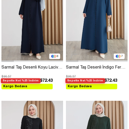
8
7
Sarmal Taş Desenli Koyu Lacivert Ferace
Sarmal Taş Desenli İndigo Ferace
$96.57
$96.57
$72.43
$72.43
Sepette Net %25 İndirim
Sepette Net %25 İndirim
Kargo Bedava
Kargo Bedava