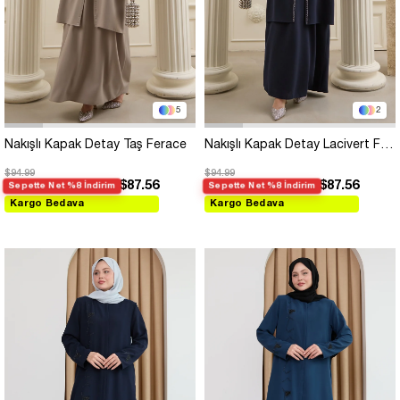
5
2
Nakışlı Kapak Detay Taş Ferace
Nakışlı Kapak Detay Lacivert Ferace
$94.99
$94.99
$87.56
$87.56
Sepette Net %8 İndirim
Sepette Net %8 İndirim
Kargo Bedava
Kargo Bedava