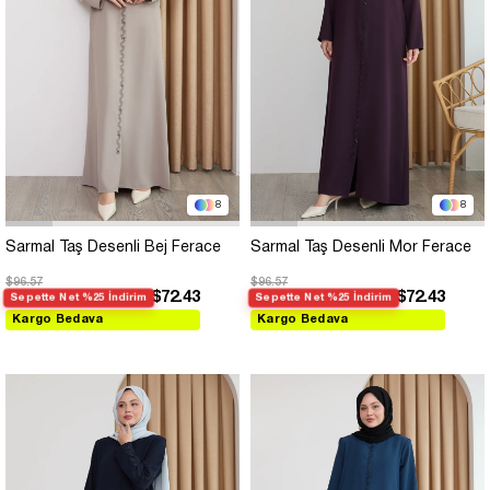
8
8
Sarmal Taş Desenli Bej Ferace
Sarmal Taş Desenli Mor Ferace
$96.57
$96.57
$72.43
$72.43
Sepette Net %25 İndirim
Sepette Net %25 İndirim
Kargo Bedava
Kargo Bedava