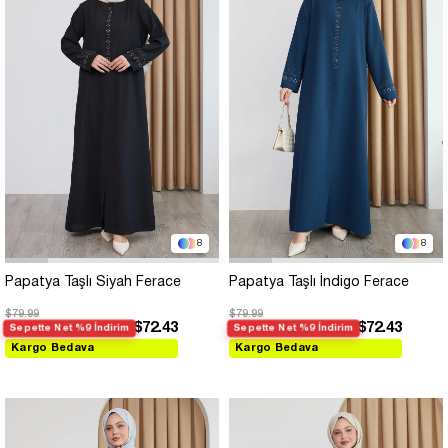
8
8
Papatya Taşlı Siyah Ferace
Papatya Taşlı İndigo Ferace
$79.99
$79.99
$72.43
$72.43
Sepette Net %9 İndirim
Sepette Net %9 İndirim
Kargo Bedava
Kargo Bedava