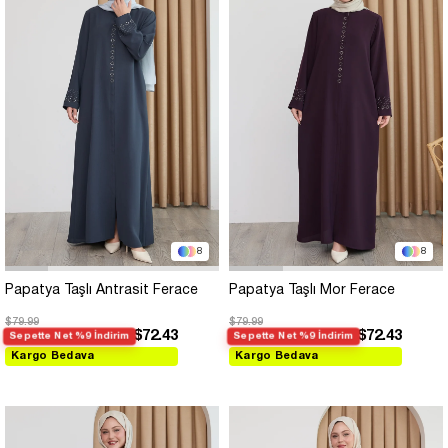
8
8
Papatya Taşlı Antrasit Ferace
Papatya Taşlı Mor Ferace
$79.99
$79.99
$72.43
$72.43
Sepette Net %9 İndirim
Sepette Net %9 İndirim
Kargo Bedava
Kargo Bedava