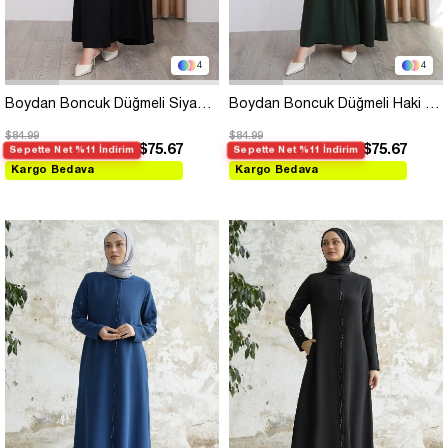
4
4
Boydan Boncuk Düğmeli Siyah Ferace
Boydan Boncuk Düğmeli Haki Ferace
$84.99
$84.99
$75.67
$75.67
Sepette Net %11 İndirim
Sepette Net %11 İndirim
Kargo Bedava
Kargo Bedava