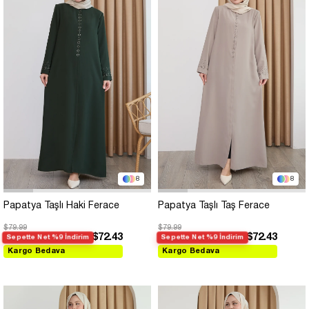
8
8
Papatya Taşlı Haki Ferace
Papatya Taşlı Taş Ferace
$79.99
$79.99
$72.43
$72.43
Sepette Net %9 İndirim
Sepette Net %9 İndirim
Kargo Bedava
Kargo Bedava