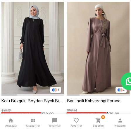
1
3
Kolu Büzgülü Boydan Biyeli Siyah Ferace
Sarı İncili Kahverengi Ferace
$98.24
$98.24
$73.68
$73.68
Sepette Net %25 İndirim
Sepette Net %25 İndirim
0
Kargo Bedava
Kargo Bedava
Anasayfa
Kategoriler
Yorumlar
Favoriler
Sepetim
Hesabım