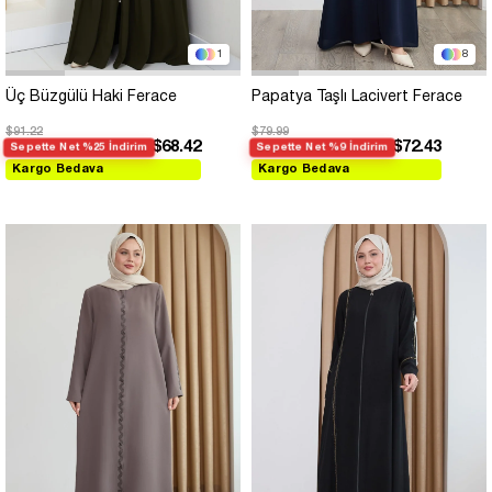
1
8
Üç Büzgülü Haki Ferace
Papatya Taşlı Lacivert Ferace
$91.22
$79.99
$68.42
$72.43
Sepette Net %25 İndirim
Sepette Net %9 İndirim
Kargo Bedava
Kargo Bedava