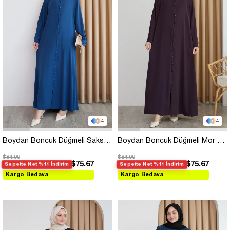
4
4
Boydan Boncuk Düğmeli Saks Mavisi Ferace
Boydan Boncuk Düğmeli Mor Ferace
$84.99
$84.99
$75.67
$75.67
Sepette Net %11 İndirim
Sepette Net %11 İndirim
Kargo Bedava
Kargo Bedava