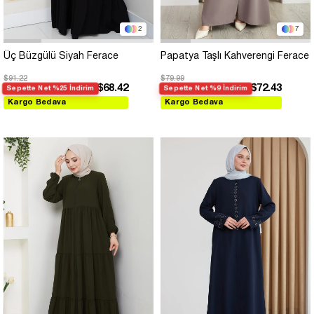
2
7
Üç Büzgülü Siyah Ferace
Papatya Taşlı Kahverengi Ferace
$91.22
$79.99
$68.42
$72.43
Sepette Net %25 İndirim
Sepette Net %9 İndirim
Kargo Bedava
Kargo Bedava