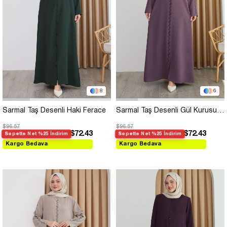
8
6
Sarmal Taş Desenli Haki Ferace
Sarmal Taş Desenli Gül Kurusu Ferace
$96.57
$96.57
$72.43
$72.43
Sepette Net %25 İndirim
Sepette Net %25 İndirim
Kargo Bedava
Kargo Bedava