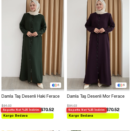
6
6
Damla Taş Desenli Haki Ferace
Damla Taş Desenli Mor Ferace
$94.03
$94.03
$70.52
$70.52
Sepette Net %25 İndirim
Sepette Net %25 İndirim
Kargo Bedava
Kargo Bedava