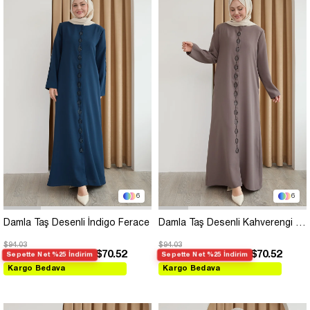
6
6
Damla Taş Desenli İndigo Ferace
Damla Taş Desenli Kahverengi Ferace
$94.03
$94.03
$70.52
$70.52
Sepette Net %25 İndirim
Sepette Net %25 İndirim
Kargo Bedava
Kargo Bedava