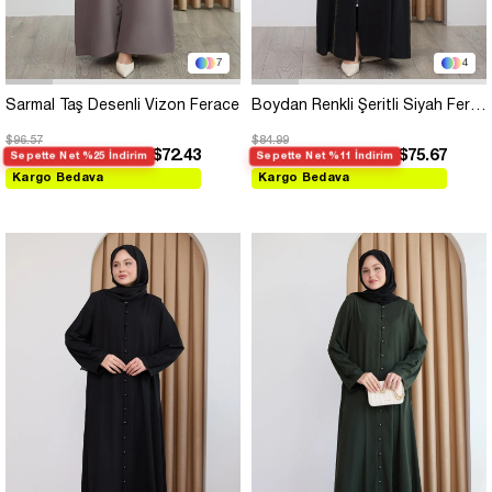
7
4
Sarmal Taş Desenli Vizon Ferace
Boydan Renkli Şeritli Siyah Ferace
$96.57
$84.99
$72.43
$75.67
Sepette Net %25 İndirim
Sepette Net %11 İndirim
Kargo Bedava
Kargo Bedava