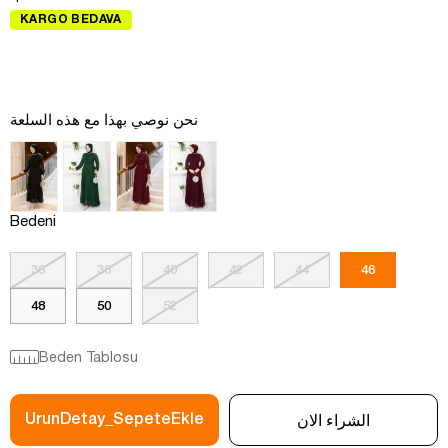
KARGO BEDAVA
نحن نوصي بهذا مع هذه السلعة
Bedeni
36
38
40
42
44
46
48
50
52
Beden Tablosu