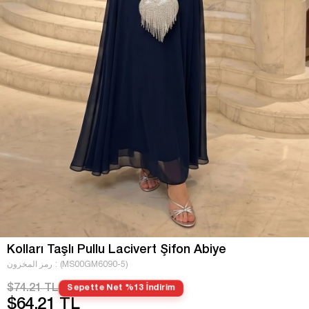
Kolları Taşlı Pullu Lacivert Şifon Abiye
(MS00GM6090-5)
رمز المخزون
$74.21 TL
Sepette Net %13 İndirim
$64.21 TL