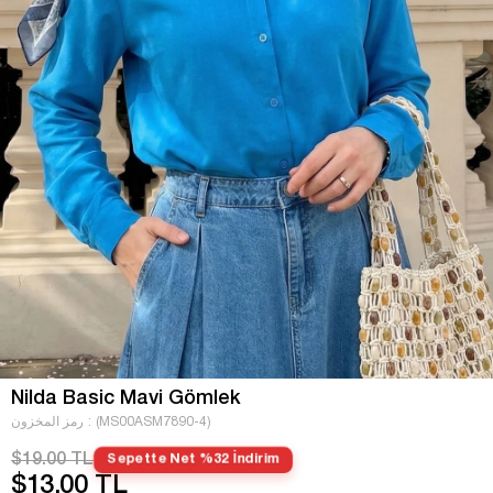
Nilda Basic Mavi Gömlek
(MS00ASM7890-4)
رمز المخزون
$19.00 TL
Sepette Net %32 İndirim
$13.00 TL