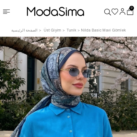
0
Nilda Basic Mavi Gömlek
Tunik
Üst Giyim
الصفحة الرئيسية