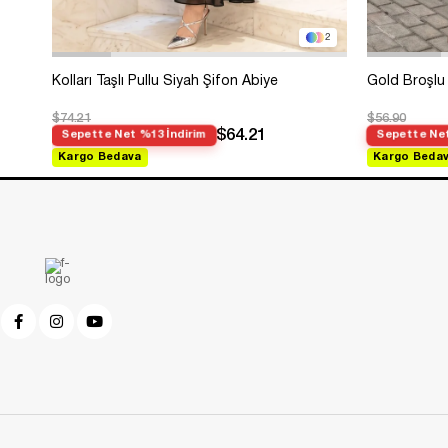
2
Kolları Taşlı Pullu Siyah Şifon Abiye
Gold Broşlu 
$74.21
$56.90
$64.21
Sepette Net %13 İndirim
Sepette Net
Kargo Bedava
Kargo Beda