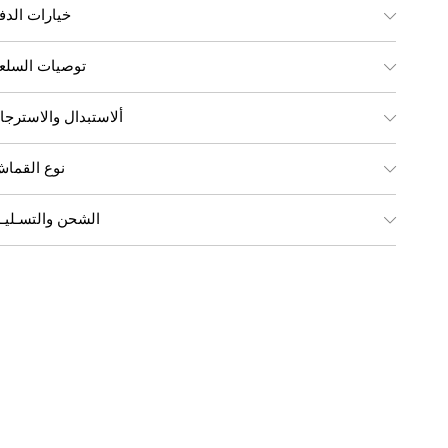
خيارات الدف
توصيات السلع
ألاستبدال والاسترجا
نوع القما
الشحن والتسـليـ