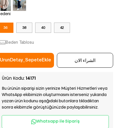
edeni
36
38
40
42
Beden Tablosu
Ürün Kodu:
14171
Bu ürünün siparişi sizin yerinize Müşteri Hizmetleri veya
WhatsApp ekibimizin oluşturmasını isterseniz yukarıda
yazan ürün kodunu aşağıdaki butonlara tıkladıktan
sonra ekibimzle görüştüğünüzde paylaşabilirsiniz.
Whatsapp ile Sipariş