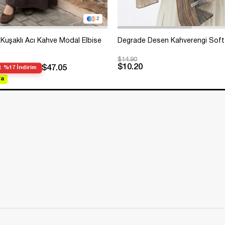
2
Kuşaklı Acı Kahve Modal Elbise
Degrade Desen Kahverengi Soft
$14.90
$10.20
$47.05
 %17 İndirim
va