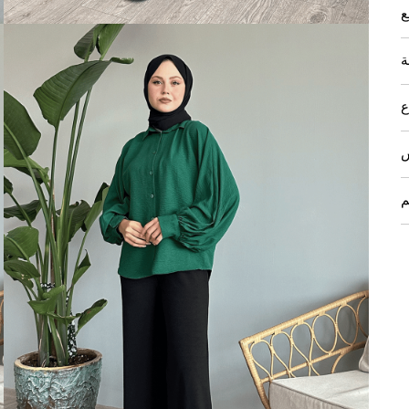
ع
ة
ع
ش
م