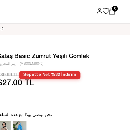
0
العر
Salaş Basic Zümrüt Yeşili Gömlek
(MS00LM60-3)
رمز المخزو
39.99 TL
Sepette Net %32 İndirim
$27.00 TL
نحن نوصي بهذا مع هذه السلع