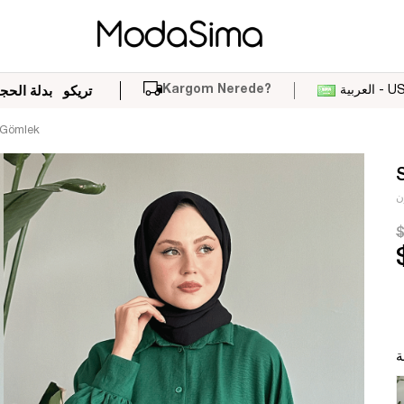
Kargom Nerede?
بية - USD
تريكو
بدلة الحج
 Gömlek
ن
$
ة