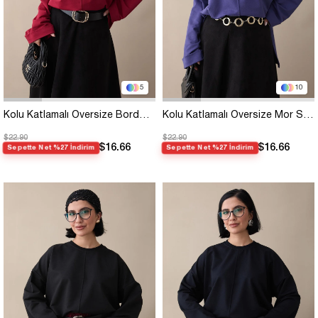
5
10
Kolu Katlamalı Oversize Bordo Sweat
Kolu Katlamalı Oversize Mor Sweat
$22.90
$22.90
$16.66
$16.66
Sepette Net %27 İndirim
Sepette Net %27 İndirim