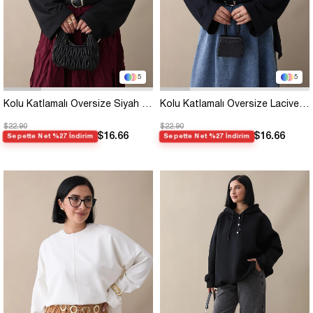
5
5
Kolu Katlamalı Oversize Siyah Sweat
Kolu Katlamalı Oversize Lacivert Sweat
$22.90
$22.90
$16.66
$16.66
Sepette Net %27 İndirim
Sepette Net %27 İndirim