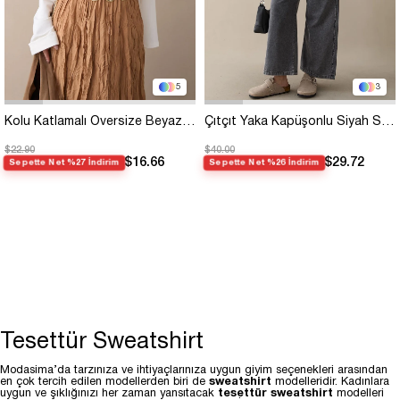
5
3
Kolu Katlamalı Oversize Beyaz Sweat
Çıtçıt Yaka Kapüşonlu Siyah Sweat
$22.90
$40.00
$16.66
$29.72
Sepette Net %27 İndirim
Sepette Net %26 İndirim
Tesettür Sweatshirt
Modasima’da tarzınıza ve ihtiyaçlarınıza uygun giyim seçenekleri arasından
en çok tercih edilen modellerden biri de
sweatshirt
modelleridir. Kadınlara
uygun ve şıklığınızı her zaman yansıtacak
tesettür sweatshirt
modelleri