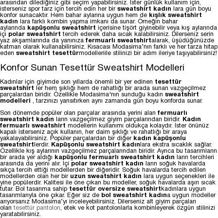
arasından dilediğiniz gibi seçim yapabilirsiniz. İster günlük kullanım için,
isterseniz spor tarz için tercih edin her bir
sweatshirt kadın
lara gün boyu
konfor sunacaktır. Hem bahar aylarına uygun hem de
kışlık sweatshirt
kadın
lara farklı kombin yapma imkanı da sunar. Örneğin bahar
aylarında
kapüşonlu sweatshirt
içerisine tişört giyinebilir veya kış aylarında
içi
polar sweatshirt
tercih ederek daha sıcak kalabilirsiniz. Dilerseniz serin
yaz akşamlarında da yanınıza
fermuarlı sweatshirt
alarak, üşüdüğünüzde
katman olarak kullanabilirsiniz. Kısacası Modasima’nın farklı ve her tarza hitap
eden
sweatshirt tesettür
modelleri
ile stilinizi bir adım ileriye taşıyabilirsiniz!
Konfor Sunan Tesettür Sweatshirt Modelleri
Kadınlar için giyimde son yıllarda önemli bir yer edinen
tesettür
sweatshirt
ler hem şıklığı hem de rahatlığı bir arada sunan vazgeçilmez
parçalardan biridir. Özellikle Modasima'nın sunduğu kadın
sweatshirt
modelleri
, tarzınızı yansıtırken aynı zamanda gün boyu konforda sunar.
Son dönemde popüler olan parçalar arasında yerini alan
fermuarlı
sweatshirt kadın
ların vazgeçilmez giyim parçalarından biridir.
Kadın
fermuarlı sweatshirt
modellerin kullanımı oldukça kolaydır. İster önünüz
kapalı isterseniz açık kullanın, her daim şıklığı ve rahatlığı bir araya
yakalayabilirsiniz. Popüler parçalardan bir diğer
kadın kapüşonlu
sweatshirt
lerdir.
Kapüşonlu sweatshirt kadın
lara ekstra sıcaklık sağlar.
Özellikle kış aylarının vazgeçilmez parçalarından biridir. Ayrıca bu tasarımların
bir arada yer aldığı
kapüşonlu fermuarlı sweatshirt kadın
ların tercihleri
arasında da yerini alır. İçi
polar sweatshirt kadın
ların soğuk havalarda
sıkça tercih ettiği modellerden bir diğeridir. Soğuk havalarda tercih edilen
modellerden olan her bir
uzun sweatshirt kadın
lara uygun seçenekleri ile
yine popülerdir. Kalitesi ile öne çıkan bu modeller, soğuk havalarda aşırı sıcak
tutar. Bol tasarıma sahip
tesettür
oversize sweatshirt
kadınlara uygun
tasarımlarıyla öne çıkar. Eğer siz de
bol sweatshirt kadın
a uygun modeller
arıyorsanız Modasima’yı inceleyebilirsiniz. Dilerseniz alt giyim parçaları
olan
tesettür pantolon
, etek ve kot pantolonlarla kombinleyerek özgün stilinizi
yaratabilirsiniz.