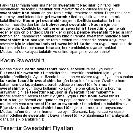
Farklı tasarımların yanı sıra her bir
sweatshirt kadın
lar için farklı renk
seçenekleri de içerir. Özellikler dört mevsimde de kullanılabilen
gri
sweatshirt
kadın
ların en çok tercih ettiği renklerden biridir. Diğer renklerle
de kolay kombinlenebilen
gri sweatshirt
leri seçebilir ve her daim şık
kalabilirsiniz.
Kadın gri sweatshirt
dışında özellikle sonbaharda tercih
edilen modellerden biri de
kahverengi sweatshirt kadı
n için olan
modellerdir. Özellikle bu
kahverengi sweatshirt tesettür
giyim tercih
edenler için ön plandadır. Bu renkler dışında
pembe sweatshirt kadın
ların
kombinlerini canlandıran renklerden biridir. Pembe sweatshirt haricinde
sarı
sweatshirt kadın
lar için de tercih edilen renklerdendir. Ayrıca koyu renk
sevenler için Modasima
lacivert sweatshirt kadın
lara uygun modelleri de
bu renklerle beraber sunar. Kısacası, her kombininize uyacak renkleri
Modasima’da kolayca bulabilir ve online siparişinizi verebilirsiniz!
Kadın Sweatshirt
Modasima’da
kadın sweatshirt
modeller tesettüre de uygundur.
Bu
tesettür sweatshirt
modeller farklı tesettür kombinleri için uygun
şekilde üretilmiştir. Ayrıca özenle tasarlanan ve sizlere uygun fiyatlarla sunulan
bu
kadın tesettür sweatshirt
ler gün boyu konfor sunar. Özellikle hem
bahar hem de kış aylarında tercih edilebilen
tesettür fermuarlı
sweatshirt
ler gün boyu kullanım kolaylığı ile öne çıkar. Ekstra koruma
arayanlar için ise
tesettür kapüşonlu sweatshirt
ler mükemmel
modellerdendir. Ayrıca tesettür giyime uygun
uzun kollu sweatshirt
kadın
lar için önemli olduğundan en popüler modeller arasında yerini alır. Bu
modellerin yanı sıra
tesettür uzun sweatshirt
modelleri de bulabilirsiniz.
Eğer siz de
kadın sweatshirt tesettür
için olan modelleri arıyorsanız
Modasima’nın ürünlerini hemen inceleyin! Dilerseniz kap, ferace ve
eşarp
şal
modelleri ile
sweatshirt bayan tesettür
kombinlerinizi tamamlayarak
daha da şık olarabilirsiniz.
Tesettür Sweatshirt Fiyatları