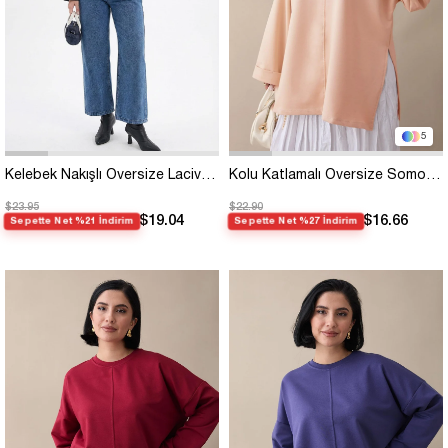
5
Kelebek Nakışlı Oversize Lacivert Sweat
Kolu Katlamalı Oversize Somon Sweat
$23.95
$22.90
$19.04
$16.66
Sepette Net %21 İndirim
Sepette Net %27 İndirim