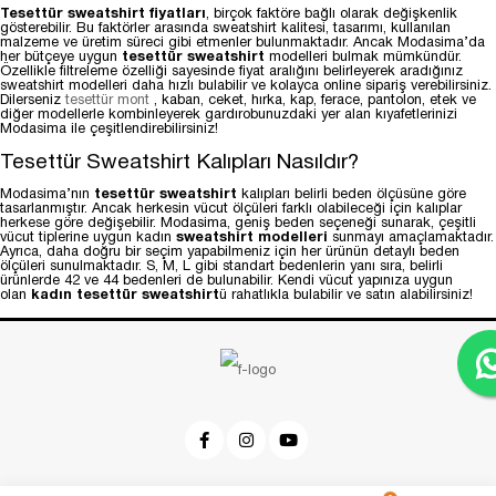
Tesettür sweatshirt fiyatları
, birçok faktöre bağlı olarak değişkenlik
gösterebilir. Bu faktörler arasında sweatshirt kalitesi, tasarımı, kullanılan
malzeme ve üretim süreci gibi etmenler bulunmaktadır. Ancak Modasima’da
her bütçeye uygun
tesettür sweatshirt
modelleri bulmak mümkündür.
Özellikle filtreleme özelliği sayesinde fiyat aralığını belirleyerek aradığınız
sweatshirt modelleri daha hızlı bulabilir ve kolayca online sipariş verebilirsiniz.
Dilerseniz
tesettür mont
, kaban, ceket, hırka, kap, ferace, pantolon, etek ve
diğer modellerle kombinleyerek gardırobunuzdaki yer alan kıyafetlerinizi
Modasima ile çeşitlendirebilirsiniz!
Tesettür Sweatshirt Kalıpları Nasıldır?
Modasima’nın
tesettür sweatshirt
kalıpları belirli beden ölçüsüne göre
tasarlanmıştır. Ancak herkesin vücut ölçüleri farklı olabileceği için kalıplar
herkese göre değişebilir. Modasima, geniş beden seçeneği sunarak, çeşitli
vücut tiplerine uygun kadın
sweatshirt modelleri
sunmayı amaçlamaktadır.
Ayrıca, daha doğru bir seçim yapabilmeniz için her ürünün detaylı beden
ölçüleri sunulmaktadır. S, M, L gibi standart bedenlerin yanı sıra, belirli
ürünlerde 42 ve 44 bedenleri de bulunabilir. Kendi vücut yapınıza uygun
olan
kadın tesettür sweatshirt
ü rahatlıkla bulabilir ve satın alabilirsiniz!