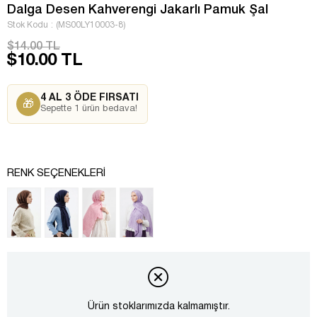
Dalga Desen Kahverengi Jakarlı Pamuk Şal
Stok Kodu
(MS00LY10003-8)
$14.00 TL
$10.00 TL
4 AL 3 ÖDE FIRSATI
🎁
Sepette 1 ürün bedava!
RENK SEÇENEKLERI
Ürün stoklarımızda kalmamıştır.