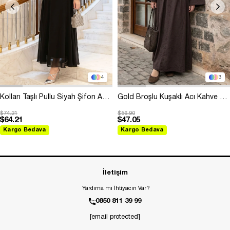
4
3
Kolları Taşlı Pullu Siyah Şifon Abiye
Gold Broşlu Kuşaklı Acı Kahve Modal Elbise
$74.21
$56.90
$64.21
$47.05
Kargo Bedava
Kargo Bedava
İletişim
Yardıma mı İhtiyacın Var?
0850 811 39 99
[email protected]