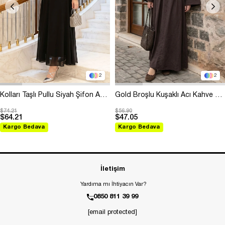
2
2
Kolları Taşlı Pullu Siyah Şifon Abiye
Gold Broşlu Kuşaklı Acı Kahve Modal Elbise
$74.21
$56.90
$64.21
$47.05
Kargo Bedava
Kargo Bedava
İletişim
Yardıma mı İhtiyacın Var?
0850 811 39 99
[email protected]