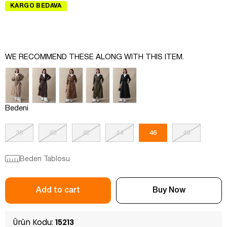
KARGO BEDAVA
WE RECOMMEND THESE ALONG WITH THIS ITEM.
Bedeni
38
40
42
44
46
48
Beden Tablosu
Ürün Kodu:
15213