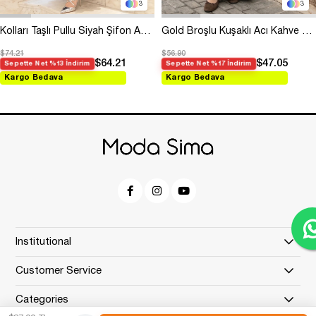
3
3
Kolları Taşlı Pullu Siyah Şifon Abiye
Gold Broşlu Kuşaklı Acı Kahve Modal Elbise
$74.21
$56.90
$64.21
$47.05
Sepette Net %13 İndirim
Sepette Net %17 İndirim
Kargo Bedava
Kargo Bedava
Institutional
Customer Service
Categories