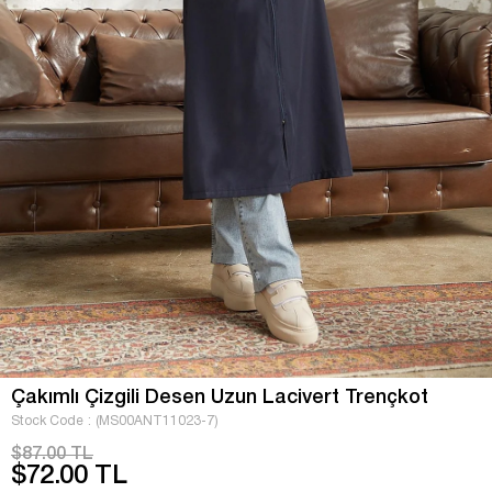
Çakımlı Çizgili Desen Uzun Lacivert Trençkot
Stock Code
(MS00ANT11023-7)
$87.00 TL
$72.00 TL