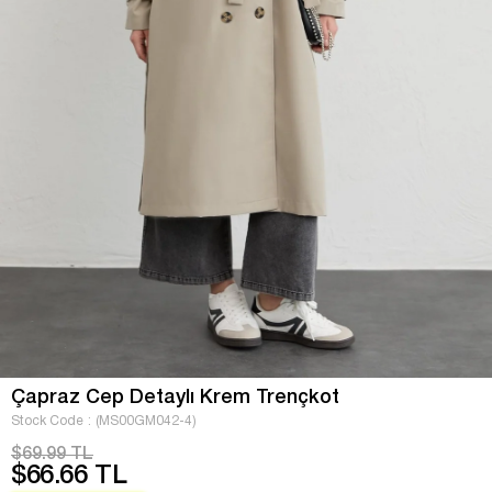
Çapraz Cep Detaylı Krem Trençkot
Stock Code
(MS00GM042-4)
$69.99 TL
$66.66 TL