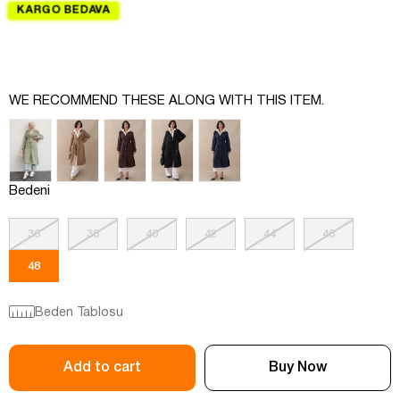
KARGO BEDAVA
WE RECOMMEND THESE ALONG WITH THIS ITEM.
Bedeni
36
38
40
42
44
46
48
Beden Tablosu