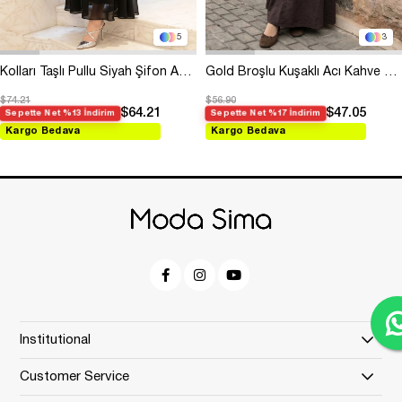
5
3
Kolları Taşlı Pullu Siyah Şifon Abiye
Gold Broşlu Kuşaklı Acı Kahve Modal Elbise
$74.21
$56.90
$64.21
$47.05
Sepette Net %13 İndirim
Sepette Net %17 İndirim
Kargo Bedava
Kargo Bedava
Institutional
Customer Service