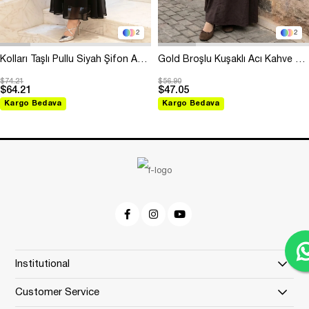
2
2
Kolları Taşlı Pullu Siyah Şifon Abiye
Gold Broşlu Kuşaklı Acı Kahve Modal Elbise
$74.21
$56.90
$64.21
$47.05
Kargo Bedava
Kargo Bedava
Institutional
Customer Service