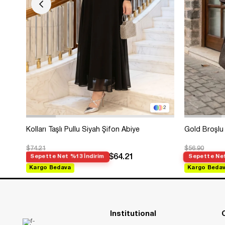
2
Kolları Taşlı Pullu Siyah Şifon Abiye
Gold Broşlu 
$74.21
$56.90
$64.21
Sepette Net %13 İndirim
Sepette Net
Kargo Bedava
Kargo Beda
Institutional