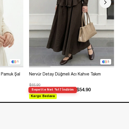
1
3
 Pamuk Şal
Nervür Detay Düğmeli Acı Kahve Takım
Bole
$65.90
$99.
$54.90
Sepette Net %17 İndirim
Sep
Kargo Bedava
Kar