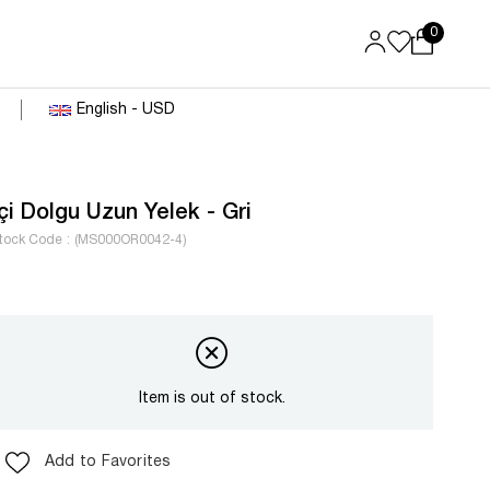
0
English - USD
Içi Dolgu Uzun Yelek - Gri
tock Code
(MS000OR0042-4)
Item is out of stock.
Add to Favorites