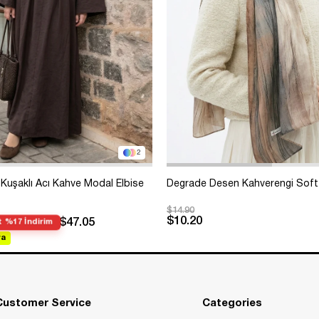
2
Kuşaklı Acı Kahve Modal Elbise
Degrade Desen Kahverengi Soft
$14.90
$10.20
$47.05
 %17 İndirim
va
Customer Service
Categories