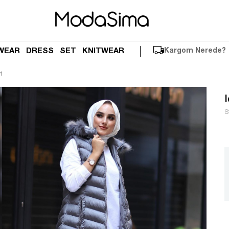
WEAR
DRESS
SET
KNITWEAR
Kargom Nerede?
i
S