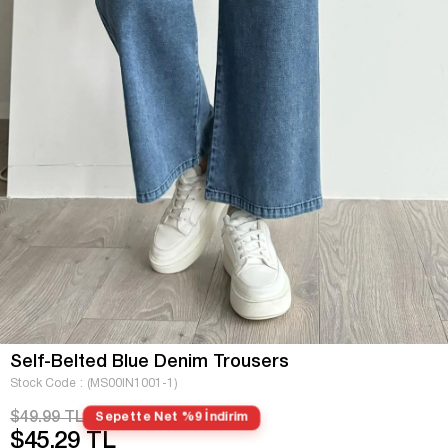
Self-Belted Blue Denim Trousers
Stock Code
(MS00IN1001-1)
$49.99 TL
Sepette Net %9 İndirim
$45.29 TL