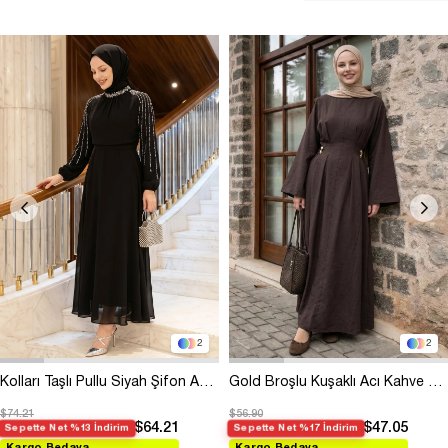
2
2
Kolları Taşlı Pullu Siyah Şifon Abiye
Gold Broşlu Kuşaklı Acı Kahve Modal Elbise
$74.21
$56.90
$64.21
$47.05
Sepette Net %13 İndirim
Sepette Net %17 İndirim