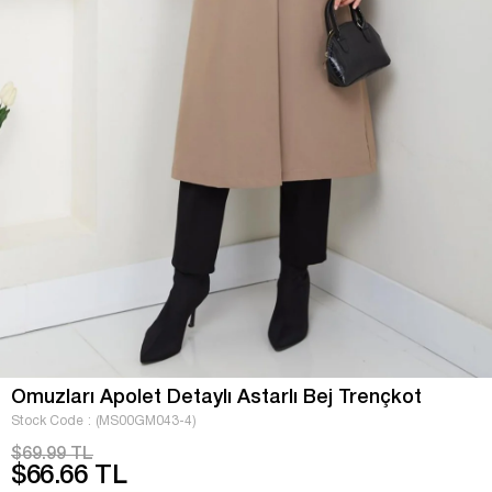
Omuzları Apolet Detaylı Astarlı Bej Trençkot
Stock Code
(MS00GM043-4)
$69.99 TL
$66.66 TL