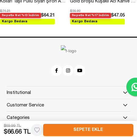
Kolları Taşlı Pullu Siyah Şifon Abiye
Gold Broşlu Kuşaklı Acı Kahve Modal Elbise
$74.21
$56.90
$64.21
$47.05
Sepette Net %13 İndirim
Sepette Net %17 İndirim
Kargo Bedava
Kargo Bedava
Institutional
Customer Service
Categories
$69.99 TL
$66.66 TL