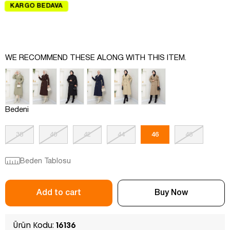
KARGO BEDAVA
WE RECOMMEND THESE ALONG WITH THIS ITEM.
Bedeni
38
40
42
44
46
48
Beden Tablosu
Ürün Kodu:
16136