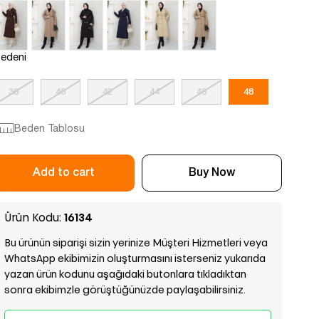
edeni
38
40
42
44
46
48
Beden Tablosu
Ürün Kodu:
16134
Bu ürünün siparişi sizin yerinize Müşteri Hizmetleri veya
WhatsApp ekibimizin oluşturmasını isterseniz yukarıda
yazan ürün kodunu aşağıdaki butonlara tıkladıktan
sonra ekibimzle görüştüğünüzde paylaşabilirsiniz.