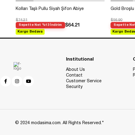
Kolları Taşlı Pullu Siyah Şifon Abiye
Gold Broşlu 
$74.21
$56.90
$64.21
Sepette Net %13 İndirim
Sepette Net
Kargo Bedava
Kargo Beda
Institutional
About Us
P
Contact
R
Customer Service
Security
© 2024 modasima.com. All Rights Reserved."