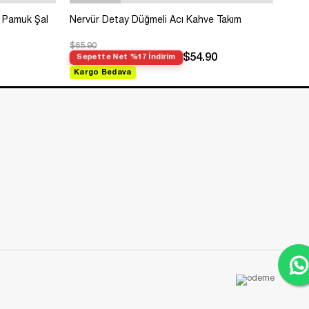
 Pamuk Şal
Nervür Detay Düğmeli Acı Kahve Takım
Bole
$65.90
$99.
$54.90
Sepette Net %17 İndirim
Sep
Kargo Bedava
Kar