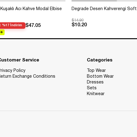
Kuşaklı Acı Kahve Modal Elbise
Degrade Desen Kahverengi Soft
$14.90
$10.20
$47.05
 %17 İndirim
va
Customer Service
Categories
rivacy Policy
Top Wear
eturn Exchange Conditions
Bottom Wear
Dresses
Sets
Knitwear