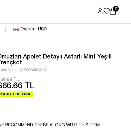
0
English - USD
Omuzları Apolet Detaylı Astarlı Mint Yeşili
Trençkot
tock Code
(MS00GM043-6)
69.99 TL
$66.66 TL
KARGO BEDAVA
E RECOMMEND THESE ALONG WITH THIS ITEM.