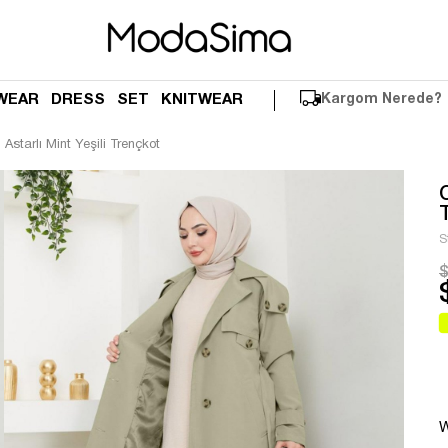
WEAR
DRESS
SET
KNITWEAR
Kargom Nerede?
 Astarlı Mint Yeşili Trençkot
S
$
W