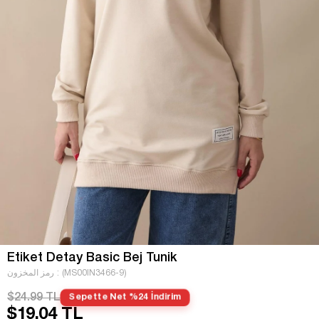
Etiket Detay Basic Bej Tunik
(MS00IN3466-9)
رمز المخزون
$24.99 TL
Sepette Net %24 İndirim
$19.04 TL