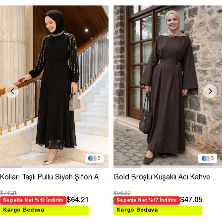
3
3
Kolları Taşlı Pullu Siyah Şifon Abiye
Gold Broşlu Kuşaklı Acı Kahve Modal Elbise
$74.21
$56.90
$64.21
$47.05
Sepette Net %13 İndirim
Sepette Net %17 İndirim
Kargo Bedava
Kargo Bedava