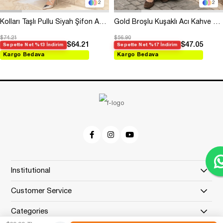
2
2
Kolları Taşlı Pullu Siyah Şifon Abiye
Gold Broşlu Kuşaklı Acı Kahve Modal Elbise
$74.21
$56.90
$64.21
$47.05
Sepette Net %13 İndirim
Sepette Net %17 İndirim
Kargo Bedava
Kargo Bedava
Institutional
Customer Service
Categories