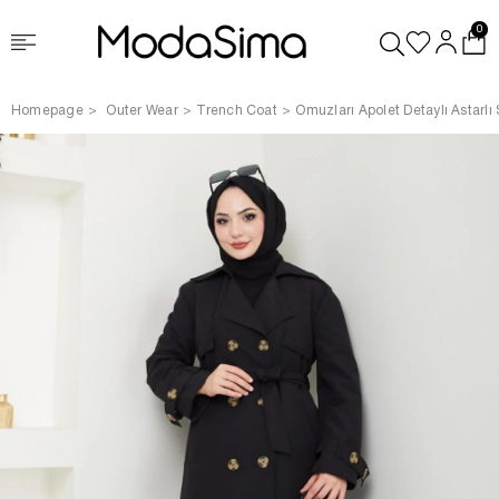
0
Homepage
Outer Wear
Trench Coat
Omuzları Apolet Detaylı Astarlı