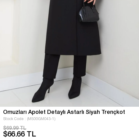
Omuzları Apolet Detaylı Astarlı Siyah Trençkot
Stock Code
(MS00GM043-1)
$69.99 TL
$66.66 TL