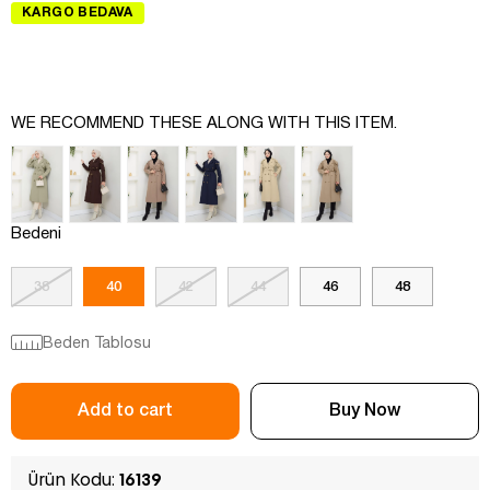
KARGO BEDAVA
WE RECOMMEND THESE ALONG WITH THIS ITEM.
Bedeni
38
40
42
44
46
48
Beden Tablosu
Ürün Kodu:
16139