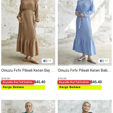
11
11
Omuzu Fırfır Piliseli Keten Bej Elbise
Omuzu Fırfır Piliseli Keten Bebe Mavisi Elbise
$49.99
$49.99
$45.40
$45.40
Sepette Net %9 İndirim
Sepette Net %9 İndirim
Kargo Bedava
Kargo Bedava