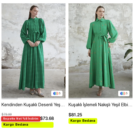
3
3
Kendinden Kuşaklı Desenli Yeşil Elbise
Kuşaklı İşlemeli Nakışlı Yeşil Elbise
$79.99
$81.25
$73.68
Sepette Net %8 İndirim
Kargo Bedava
Kargo Bedava