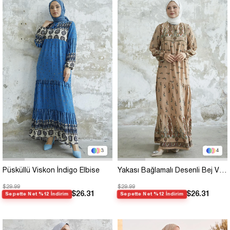
3
4
Püsküllü Viskon İndigo Elbise
Yakası Bağlamalı Desenli Bej Viskon Elbise
$29.99
$29.99
$26.31
$26.31
Sepette Net %12 İndirim
Sepette Net %12 İndirim