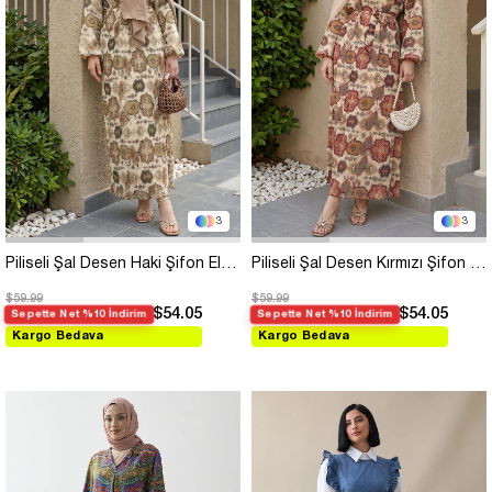
3
3
Piliseli Şal Desen Haki Şifon Elbise
Piliseli Şal Desen Kırmızı Şifon Elbise
$59.99
$59.99
$54.05
$54.05
Sepette Net %10 İndirim
Sepette Net %10 İndirim
Kargo Bedava
Kargo Bedava