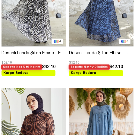
4
4
Desenli Lenda Şifon Elbise - Ekru
Desenli Lenda Şifon Elbise - Lacivert
$52.10
$52.10
$42.10
$42.10
Sepette Net %19 İndirim
Sepette Net %19 İndirim
Kargo Bedava
Kargo Bedava