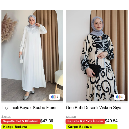
6
3
Taşlı İncili Beyaz Scuba Elbise
Önü Patlı Desenli Viskon Siyah Elbise
$52.90
$49.99
$47.36
$40.54
Sepette Net %10 İndirim
Sepette Net %19 İndirim
Kargo Bedava
Kargo Bedava