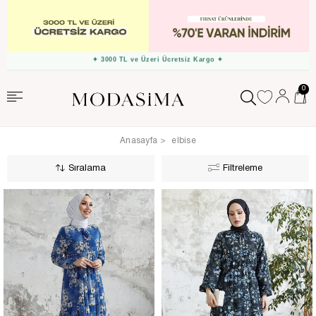
✦ Ücretsiz İade Fırsatı ✦
0
Anasayfa
elbise
Sıralama
Filtreleme