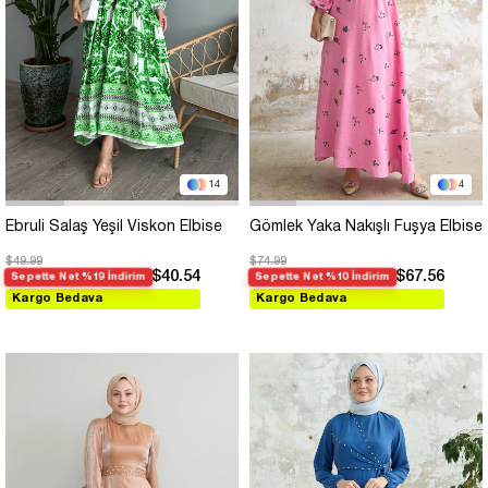
14
4
Ebruli Salaş Yeşil Viskon Elbise
Gömlek Yaka Nakışlı Fuşya Elbise
$49.99
$74.99
$40.54
$67.56
Sepette Net %19 İndirim
Sepette Net %10 İndirim
Kargo Bedava
Kargo Bedava