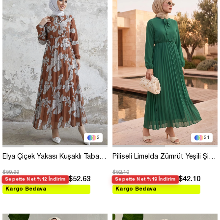
2
21
Elya Çiçek Yakası Kuşaklı Taba Şifon Elbise
Piliseli Limelda Zümrüt Yeşili Şifon Elbise
$59.99
$52.10
$52.63
$42.10
Sepette Net %12 İndirim
Sepette Net %19 İndirim
Kargo Bedava
Kargo Bedava