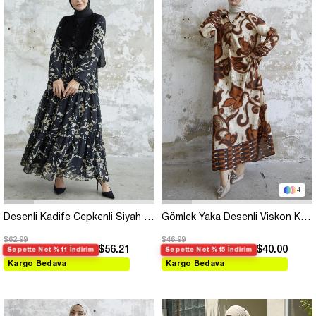
4
Desenli Kadife Cepkenli Siyah Şifon Elbise
Gömlek Yaka Desenli Viskon Kahve Elbise
$62.99
$46.99
$56.21
$40.00
Sepette Net %11 İndirim
Sepette Net %15 İndirim
Kargo Bedava
Kargo Bedava