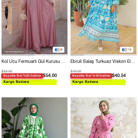
8
14
Kol Ucu Fermuarlı Gül Kurusu Saten Elbise
Ebruli Salaş Turkuaz Viskon Elbise
$69.99
$49.99
$54.00
$40.54
Sepette Net %23 İndirim
Sepette Net %19 İndirim
Kargo Bedava
Kargo Bedava