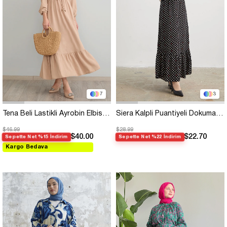
7
3
Tena Beli Lastikli Ayrobin Elbise - Bej
Siera Kalpli Puantiyeli Dokuma Siyah Elbise
$46.99
$28.99
$40.00
$22.70
Sepette Net %15 İndirim
Sepette Net %22 İndirim
Kargo Bedava