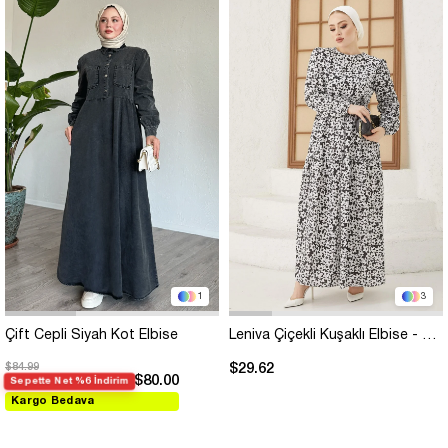
1
3
Çift Cepli Siyah Kot Elbise
Leniva Çiçekli Kuşaklı Elbise - Siyah
$84.99
$29.62
$80.00
Sepette Net %6 İndirim
Kargo Bedava