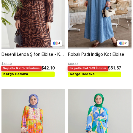
4
2
Desenli Lenda Şifon Elbise - Kahve
Robalı Patlı İndigo Kot Elbise
$52.10
$59.57
$42.10
$51.57
Sepette Net %19 İndirim
Sepette Net %13 İndirim
Kargo Bedava
Kargo Bedava