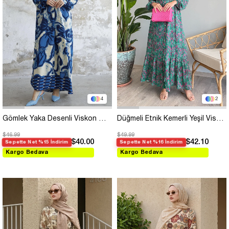
4
2
Gömlek Yaka Desenli Viskon Mavi Elbise
Düğmeli Etnik Kemerli Yeşil Viskon Elbise
$46.99
$49.99
$40.00
$42.10
Sepette Net %15 İndirim
Sepette Net %16 İndirim
Kargo Bedava
Kargo Bedava