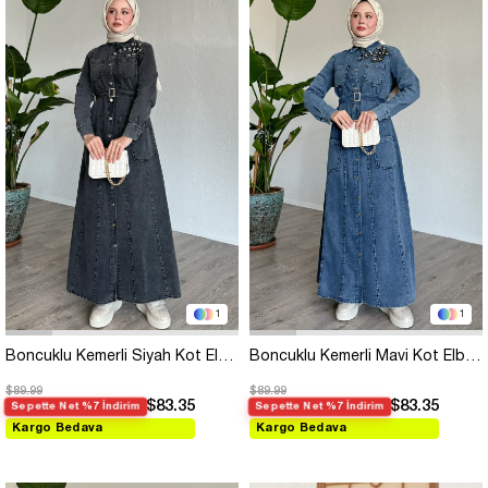
1
1
Boncuklu Kemerli Siyah Kot Elbise
Boncuklu Kemerli Mavi Kot Elbise
$89.99
$89.99
$83.35
$83.35
Sepette Net %7 İndirim
Sepette Net %7 İndirim
Kargo Bedava
Kargo Bedava