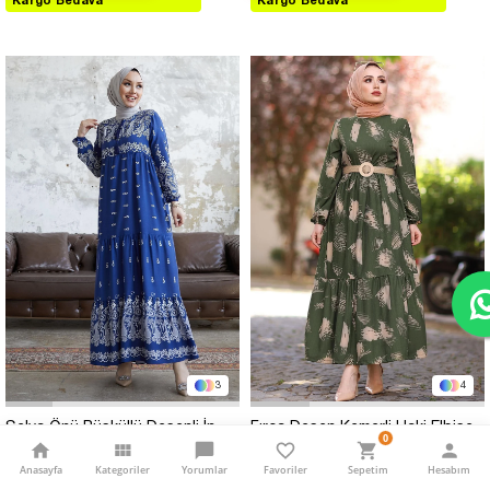
Kargo Bedava
Kargo Bedava
3
4
Selva Önü Püsküllü Desenli İndigo Viskon Elbise
Fırça Desen Kemerli Haki Elbise
0
$46.99
$25.00
Anasayfa
Kategoriler
Yorumlar
Favoriler
Sepetim
Hesabım
$40.00
Sepette Net %15 İndirim