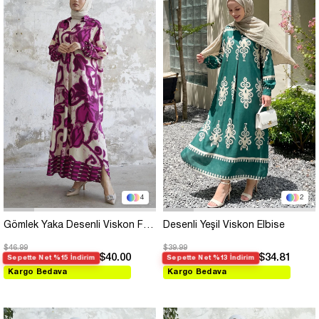
4
2
Gömlek Yaka Desenli Viskon Fuşya Elbise
Desenli Yeşil Viskon Elbise
$46.99
$39.99
$40.00
$34.81
Sepette Net %15 İndirim
Sepette Net %13 İndirim
Kargo Bedava
Kargo Bedava