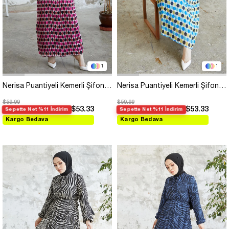
1
1
Nerisa Puantiyeli Kemerli Şifon Elbise - Gül Kurusu
Nerisa Puantiyeli Kemerli Şifon Elbise - İndigo
$59.99
$59.99
$53.33
$53.33
Sepette Net %11 İndirim
Sepette Net %11 İndirim
Kargo Bedava
Kargo Bedava