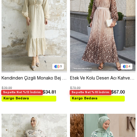
5
4
Kendinden Çizgili Monako Bej Elbise
Etek Ve Kolu Desen Acı Kahve Saten Elbise
$39.99
$79.99
$34.81
$67.00
Sepette Net %13 İndirim
Sepette Net %16 İndirim
Kargo Bedava
Kargo Bedava