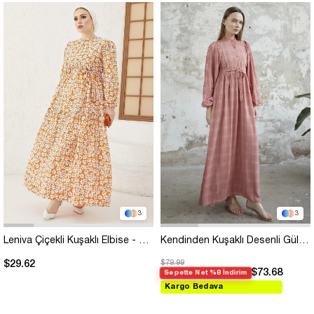
3
3
Leniva Çiçekli Kuşaklı Elbise - Oranj
Kendinden Kuşaklı Desenli Gül Kurusu Elbise
$29.62
$79.99
$73.68
Sepette Net %8 İndirim
Kargo Bedava