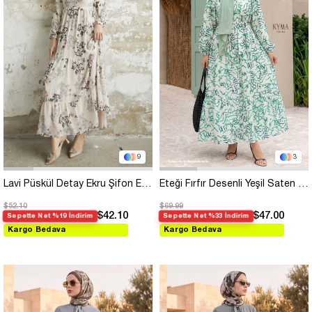
9
3
Lavi Püskül Detay Ekru Şifon Elbise
Eteği Fırfır Desenli Yeşil Saten Elbise
$52.10
$69.99
$42.10
$47.00
Sepette Net %19 İndirim
Sepette Net %33 İndirim
Kargo Bedava
Kargo Bedava