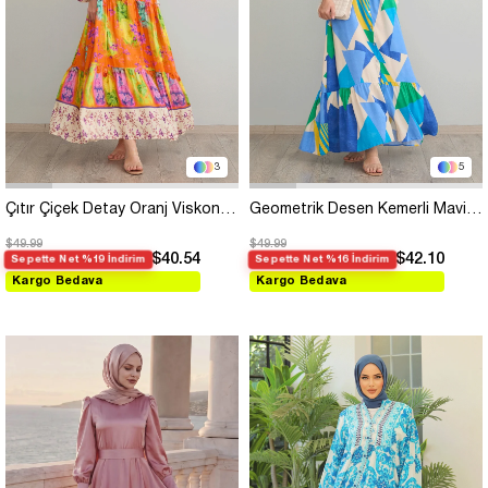
3
5
Çıtır Çiçek Detay Oranj Viskon Elbise
Geometrik Desen Kemerli Mavi Viskon Elbise
$49.99
$49.99
$40.54
$42.10
Sepette Net %19 İndirim
Sepette Net %16 İndirim
Kargo Bedava
Kargo Bedava