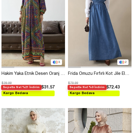
3
2
Hakim Yaka Etnik Desen Oranj Viskon Elbise
Frida Omuzu Fırfırlı Kot Jile Elbise - Mavi
$39.99
$79.99
$31.57
$72.43
Sepette Net %21 İndirim
Sepette Net %9 İndirim
Kargo Bedava
Kargo Bedava