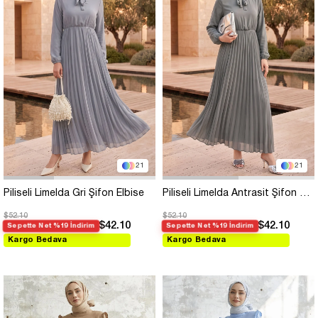
21
21
Piliseli Limelda Gri Şifon Elbise
Piliseli Limelda Antrasit Şifon Elbise
$52.10
$52.10
$42.10
$42.10
Sepette Net %19 İndirim
Sepette Net %19 İndirim
Kargo Bedava
Kargo Bedava