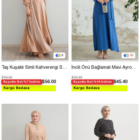
8
10
Taş Kuşaklı Simli Kahverengi Saten Elbise
İncili Önü Bağlamalı Mavi Ayrobin Elbise
$59.99
$52.99
$56.00
$45.40
Sepette Net %7 İndirim
Sepette Net %14 İndirim
Kargo Bedava
Kargo Bedava