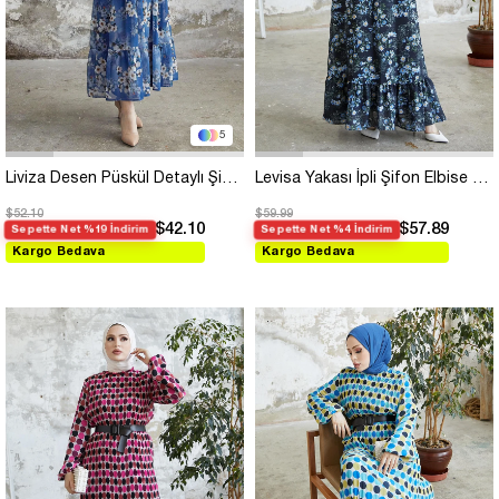
5
Liviza Desen Püskül Detaylı Şifon Elbise - Saks Mavisi
Levisa Yakası İpli Şifon Elbise - Siyah
$52.10
$59.99
$42.10
$57.89
Sepette Net %19 İndirim
Sepette Net %4 İndirim
Kargo Bedava
Kargo Bedava