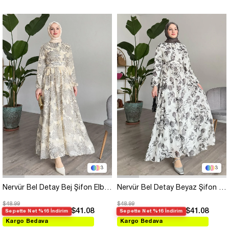
3
3
Nervür Bel Detay Bej Şifon Elbise
Nervür Bel Detay Beyaz Şifon Elbise
$48.99
$48.99
$41.08
$41.08
Sepette Net %16 İndirim
Sepette Net %16 İndirim
Kargo Bedava
Kargo Bedava