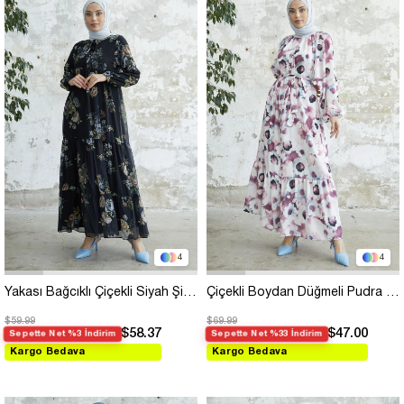
4
4
Yakası Bağcıklı Çiçekli Siyah Şifon Elbise
Çiçekli Boydan Düğmeli Pudra Saten Elbise
$59.99
$69.99
$58.37
$47.00
Sepette Net %3 İndirim
Sepette Net %33 İndirim
Kargo Bedava
Kargo Bedava