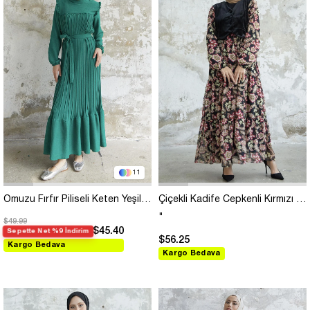
11
Omuzu Fırfır Piliseli Keten Yeşil Elbise
Çiçekli Kadife Cepkenli Kırmızı Şifon Elbise
"
$49.99
$45.40
Sepette Net %9 İndirim
$56.25
Kargo Bedava
Kargo Bedava