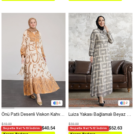
3
2
Önü Patlı Desenli Viskon Kahverengi Elbise
Luiza Yakası Bağlamalı Beyaz Şifon Elbise
$49.99
$59.99
$40.54
$52.63
Sepette Net %19 İndirim
Sepette Net %12 İndirim