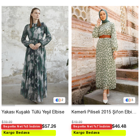
2
3
Yakası Kuşaklı Tüllü Yeşil Elbise
Kemerli Piliseli 2015 Şifon Elbise - Haki
$59.99
$49.99
$57.26
$46.48
Sepette Net %5 İndirim
Sepette Net %7 İndirim
Kargo Bedava
Kargo Bedava