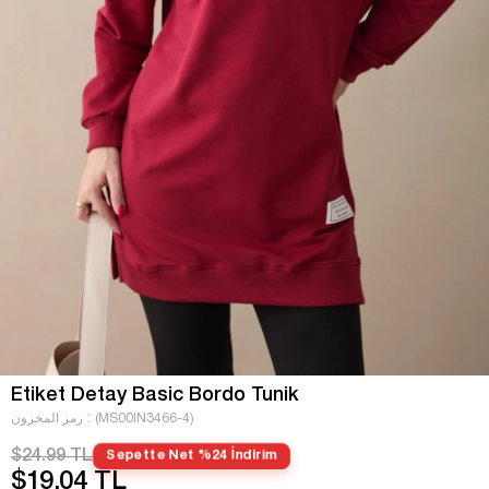
Etiket Detay Basic Bordo Tunik
(MS00IN3466-4)
رمز المخزون
$24.99 TL
Sepette Net %24 İndirim
$19.04 TL