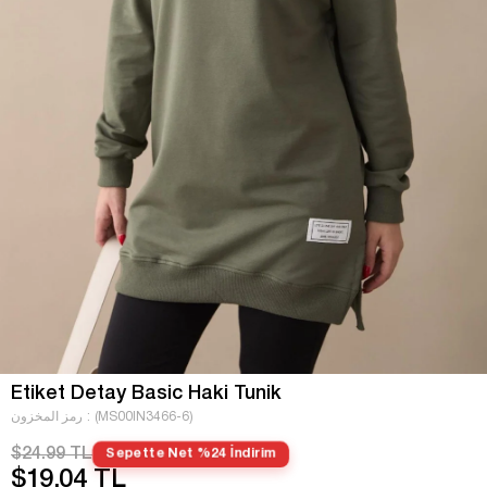
Etiket Detay Basic Haki Tunik
(MS00IN3466-6)
رمز المخزون
$24.99 TL
Sepette Net %24 İndirim
$19.04 TL